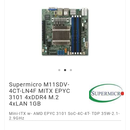
Supermicro M11SDV-
4CT-LN4F MITX EPYC
3101 4xDDR4 M.2
4xLAN 1GB
Mini-ITX w- AMD EPYC 3101 SoC-4C-4T- TDP 35W-2.1-
2.9GHz