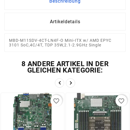
Beschreibung
Artikeldetails
MBD-M11SDV-4CT-LN4F-O Mini-ITX w/ AMD EPYC
3101 SoC,4C/4T, TDP 35W,2.1-2.9GHz Single
8 ANDERE ARTIKEL IN DER
GLEICHEN KATEGORIE:


favorite_border
favorite_border