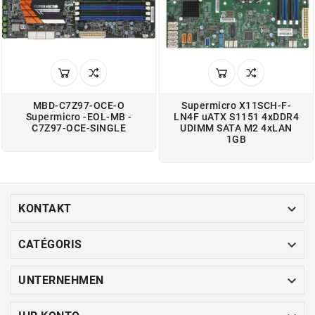
MBD-C7Z97-OCE-O
Supermicro X11SCH-F-
Supermicro -EOL-MB -
LN4F uATX S1151 4xDDR4
C7Z97-OCE-SINGLE
UDIMM SATA M2 4xLAN
1GB

KONTAKT

CATÉGORIS

UNTERNEHMEN