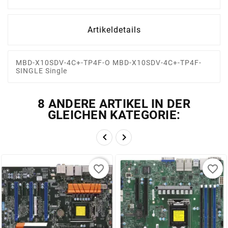
Artikeldetails
MBD-X10SDV-4C+-TP4F-O MBD-X10SDV-4C+-TP4F-
SINGLE Single
8 ANDERE ARTIKEL IN DER
GLEICHEN KATEGORIE:


favorite_border
favorite_border