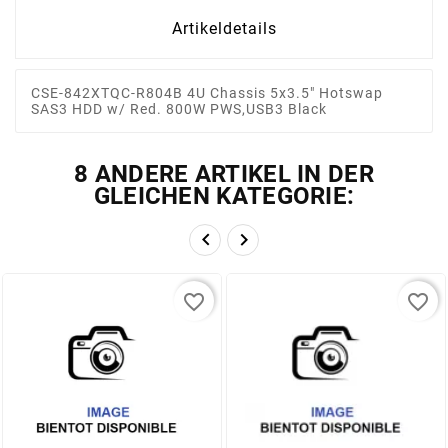
Artikeldetails
CSE-842XTQC-R804B 4U Chassis 5x3.5" Hotswap
SAS3 HDD w/ Red. 800W PWS,USB3 Black
8 ANDERE ARTIKEL IN DER
GLEICHEN KATEGORIE:


favorite_border
favorite_border