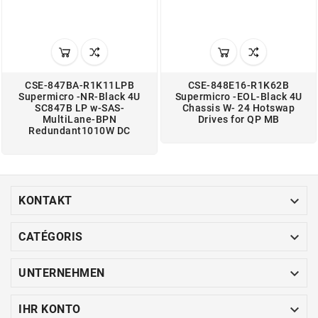
CSE-847BA-R1K11LPB
CSE-848E16-R1K62B
Supermicro -NR-Black 4U
Supermicro -EOL-Black 4U
SC847B LP w-SAS-
Chassis W- 24 Hotswap
MultiLane-BPN
Drives for QP MB
Redundant1010W DC

KONTAKT

CATÉGORIS

UNTERNEHMEN

IHR KONTO