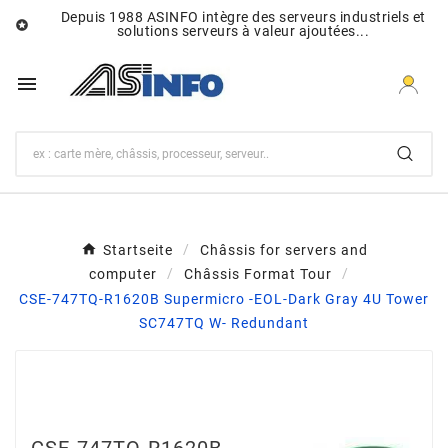
Depuis 1988 ASINFO intègre des serveurs industriels et

solutions serveurs à valeur ajoutées...

Startseite
Châssis for servers and
computer
Châssis Format Tour
CSE-747TQ-R1620B Supermicro -EOL-Dark Gray 4U Tower
SC747TQ W- Redundant
CSE-747TQ-R1620B