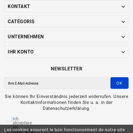

KONTAKT

CATÉGORIS

UNTERNEHMEN

IHR KONTO
NEWSLETTER
OK
Sie können Ihr Einverständnis jederzeit widerrufen. Unsere
Kontaktinformationen finden Sie u. a. in der
Datenschutzerklärung.
Ich
akzeptiere
die
Les cookies assurent le bon fonctionnement de notre site
Allgemeinen
ASINFO -© 2023 Les Marques Citées Sur Les Pages De Ce