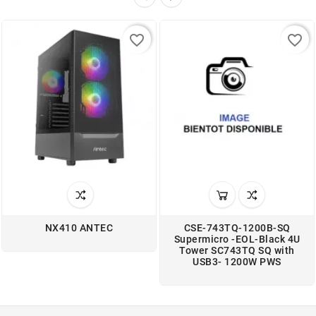
favorite_border
favorite_border
NX410 ANTEC
CSE-743TQ-1200B-SQ
Supermicro -EOL-Black 4U
Tower SC743TQ SQ with
USB3- 1200W PWS