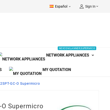
Español
Sign In


NEXCOM,LANNER,SUPERMICO
NETWORK APPLIANCES
S
MY QUOTATION
2SPT-GC-O Supermicro
O Supermicro