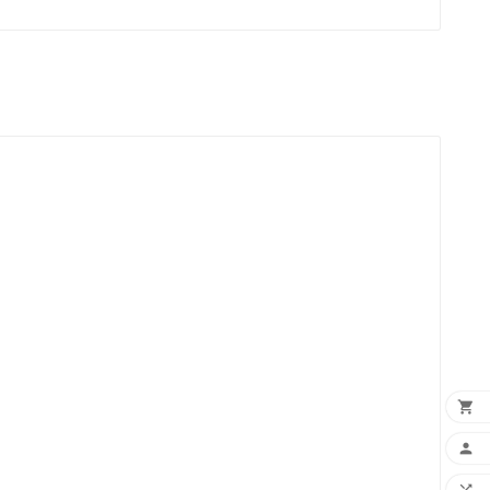


