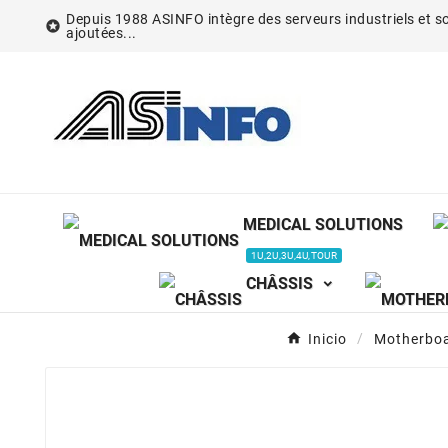
Depuis 1988 ASINFO intègre des serveurs industriels et so

ajoutées...
MEDICAL SOLUTIONS
1U,2U,3U,4U,TOUR
CHÂSSIS
Inicio
Motherbo