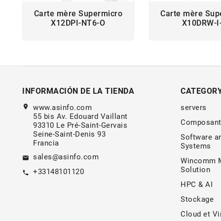
Carte mère Supermicro
Carte mère Sup
X12DPI-NT6-O
X10DRW-I
INFORMACIÓN DE LA TIENDA
CATEGOR
location_on
www.asinfo.com
servers
55 bis Av. Edouard Vaillant
Composant
93310 Le Pré-Saint-Gervais
Seine-Saint-Denis 93
Software a
Francia
Systems
sales@asinfo.com
email
Wincomm M
Solution
+33148101120
call
HPC & AI
Stockage
Cloud et Vi