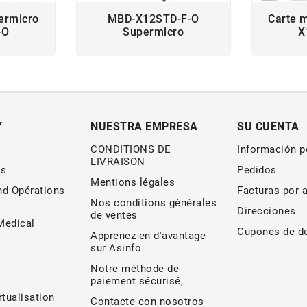
ermicro
MBD-X12STD-F-O
Carte 
-O
Supermicro
X
Y
NUESTRA EMPRESA
SU CUENTA
CONDITIONS DE
Información p
LIVRAISON
s
Pedidos
Mentions légales
nd Opérations
Facturas por 
Nos conditions générales
Direcciones
de ventes
edical
Cupones de d
Apprenez-en d'avantage
sur Asinfo
Notre méthode de
paiement sécurisé,
rtualisation
Contacte con nosotros