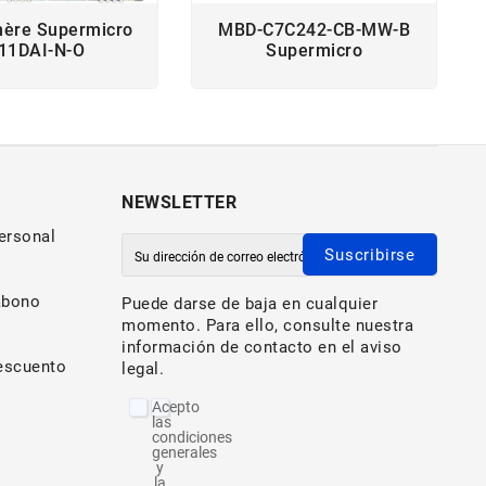
mère Supermicro
MBD-C7C242-CB-MW-B
11DAI-N-O
Supermicro
NEWSLETTER
ersonal
Suscribirse
abono
Puede darse de baja en cualquier
momento. Para ello, consulte nuestra
información de contacto en el aviso
escuento
legal.
Acepto
las
condiciones
generales
y
la