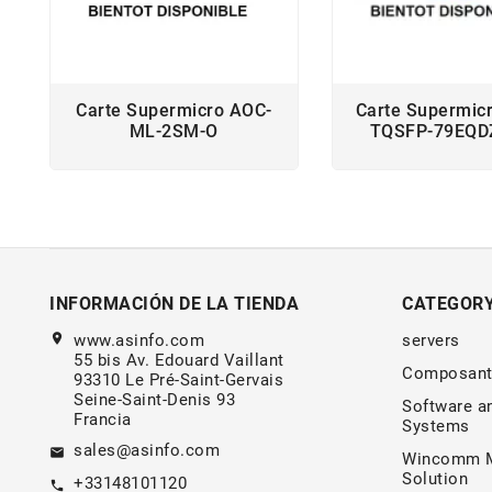
Carte Supermicro AOC-
Carte Supermic
ML-2SM-O
TQSFP-79EQD
INFORMACIÓN DE LA TIENDA
CATEGOR
location_on
www.asinfo.com
servers
55 bis Av. Edouard Vaillant
Composant
93310 Le Pré-Saint-Gervais
Seine-Saint-Denis 93
Software a
Francia
Systems
sales@asinfo.com
email
Wincomm M
Solution
+33148101120
call