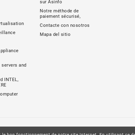
sur Asinfo
Notre méthode de
paiement sécurisé,
rtualisation
Contacte con nosotros
illance
Mapa del sitio
Appliance
 servers and
d INTEL,
ERE
Computer
 le bon fonctionnement de notre site Internet. En utilisant ce d