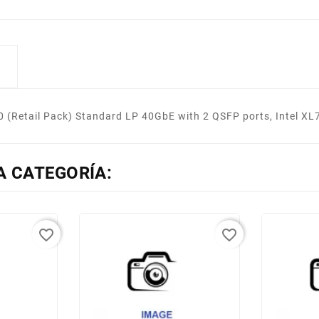
 (Retail Pack) Standard LP 40GbE with 2 QSFP ports, Intel XL
A CATEGORÍA:
favorite_border
favorite_border