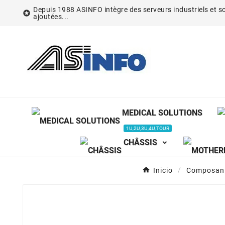
Depuis 1988 ASINFO intègre des serveurs industriels et so

ajoutées...
MEDICAL SOLUTIONS
1U,2U,3U,4U,TOUR
CHÂSSIS
Inicio
Composan