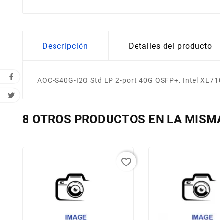
Descripción
Detalles del producto
AOC-S40G-I2Q Std LP 2-port 40G QSFP+, Intel XL710
8 OTROS PRODUCTOS EN LA MISM
favorite_border