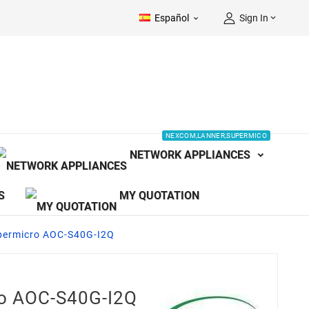
Español
Sign In


NEXCOM,LANNER,SUPERMICO
NETWORK APPLIANCES
S
MY QUOTATION
permicro AOC-S40G-I2Q
ro AOC-S40G-I2Q