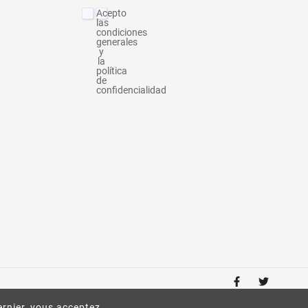
Acepto
las
condiciones
generales
y
la
política
de
confidencialidad
ernier, vous acceptez