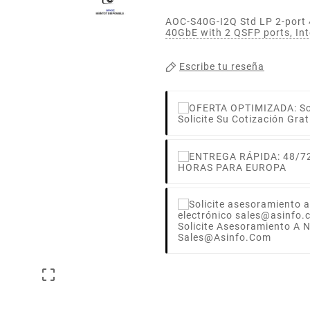
AOC-S40G-I2Q Std LP 2-port 
40GbE with 2 QSFP ports, In
Escribe tu reseña
Solicite Su Cotización Grat
HORAS PARA EUROPA
Solicite Asesoramiento A 
Sales@asinfo.com
