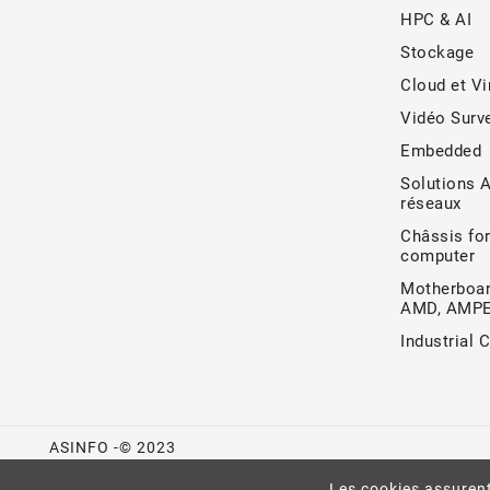
HPC & AI
Stockage
Cloud et Vi
Vidéo Surve
Embedded
Solutions 
réseaux
Châssis for
computer
Motherboar
AMD, AMP
Industrial 
ASINFO -© 2023
Les cookies assurent