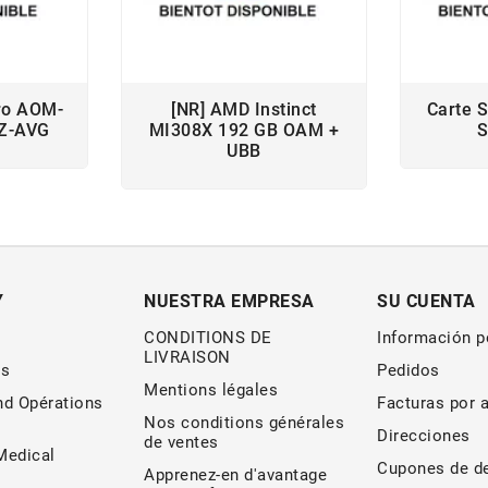
ro AOM-
[NR] AMD Instinct
Carte 
Z-AVG
MI308X 192 GB OAM +
S
UBB
Y
NUESTRA EMPRESA
SU CUENTA
CONDITIONS DE
Información p
LIVRAISON
s
Pedidos
Mentions légales
nd Opérations
Facturas por 
Nos conditions générales
Direcciones
de ventes
edical
Cupones de d
Apprenez-en d'avantage