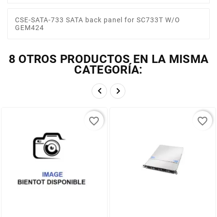
CSE-SATA-733 SATA back panel for SC733T W/O
GEM424
8 OTROS PRODUCTOS EN LA MISMA
CATEGORÍA:


favorite_border
favorite_border