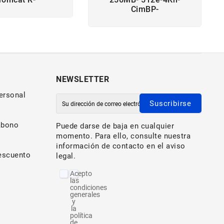
CimBP-
NEWSLETTER
ersonal
Suscribirse
abono
Puede darse de baja en cualquier
momento. Para ello, consulte nuestra
información de contacto en el aviso
escuento
legal.
Acepto
las
condiciones
generales
y
la
política
de