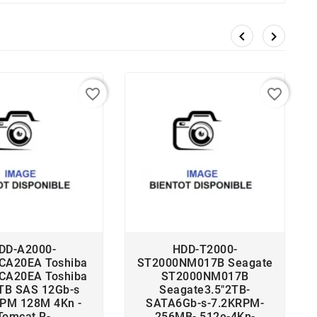


favorite_border
favorite_border
DD-A2000-
HDD-T2000-
A20EA Toshiba
ST2000NM017B Seagate
A20EA Toshiba
ST2000NM017B
2TB SAS 12Gb-s
Seagate3.5"2TB-
RPM 128M 4Kn -
SATA6Gb-s-7.2KRPM-
Tomcat R-
256MB- 512e-4Kn-