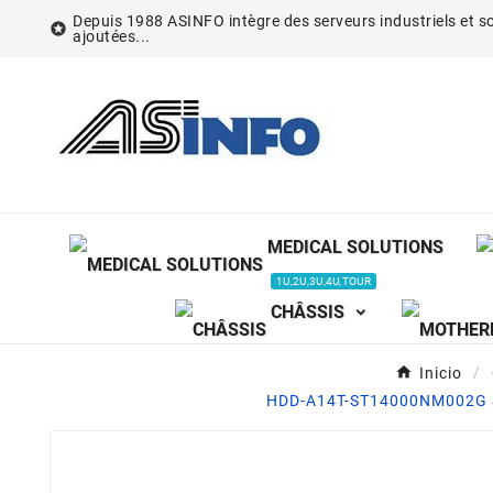
Depuis 1988 ASINFO intègre des serveurs industriels et so

ajoutées...
MEDICAL SOLUTIONS
1U,2U,3U,4U,TOUR
CHÂSSIS
Inicio
HDD-A14T-ST14000NM002G S