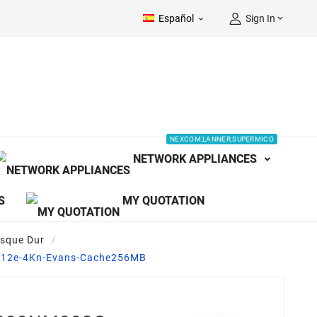
Español
Sign In


NEXCOM,LANNER,SUPERMICO
NETWORK APPLIANCES
S
MY QUOTATION
isque Dur
512e-4Kn-Evans-Cache256MB