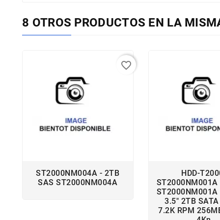
8 OTROS PRODUCTOS EN LA MISM
favorite_border
ST2000NM004A - 2TB
HDD-T200
SAS ST2000NM004A
ST2000NM001A 
ST2000NM001A 
3.5" 2TB SATA
7.2K RPM 256MB
4Kn