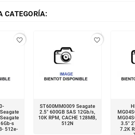
A CATEGORÍA:
favorite_border
favorite_border
0-
ST600MM0009 Seagate
H
Seagate
2.5" 600GB SAS 12Gb/s,
MG04SC
Seagate
10K RPM, CACHE 128MB,
MG04SC
 6Gb-s
512N
3.5" 
- 512e-
7.2K 