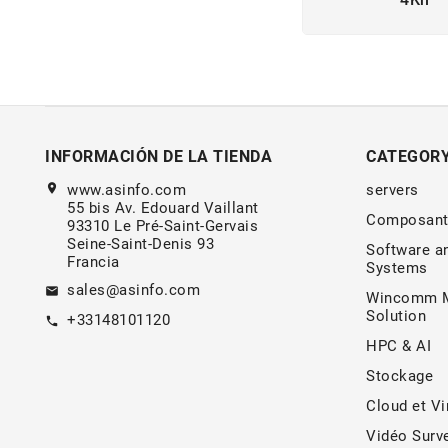
INFORMACIÓN DE LA TIENDA
CATEGOR
location_on
www.asinfo.com
servers
55 bis Av. Edouard Vaillant
Composant
93310 Le Pré-Saint-Gervais
Seine-Saint-Denis 93
Software a
Francia
Systems
sales@asinfo.com
email
Wincomm M
Solution
+33148101120
call
HPC & AI
Stockage
Cloud et Vi
Vidéo Surve