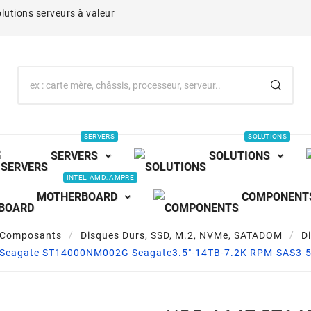
lutions serveurs à valeur
SERVERS
SOLUTIONS
SERVERS
SOLUTIONS
INTEL, AMD, AMPRE
MOTHERBOARD
COMPONENT
Composants
Disques Durs, SSD, M.2, NVMe, SATADOM
D
eagate ST14000NM002G Seagate3.5"-14TB-7.2K RPM-SAS3-