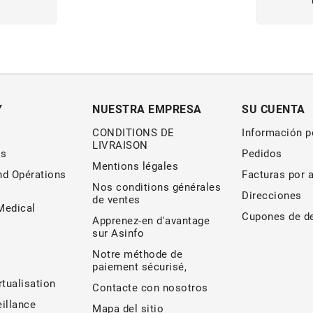
Y
NUESTRA EMPRESA
SU CUENTA
CONDITIONS DE
Información p
LIVRAISON
s
Pedidos
Mentions légales
nd Opérations
Facturas por 
Nos conditions générales
Direcciones
de ventes
edical
Cupones de d
Apprenez-en d'avantage
sur Asinfo
Notre méthode de
paiement sécurisé,
rtualisation
Contacte con nosotros
illance
Mapa del sitio