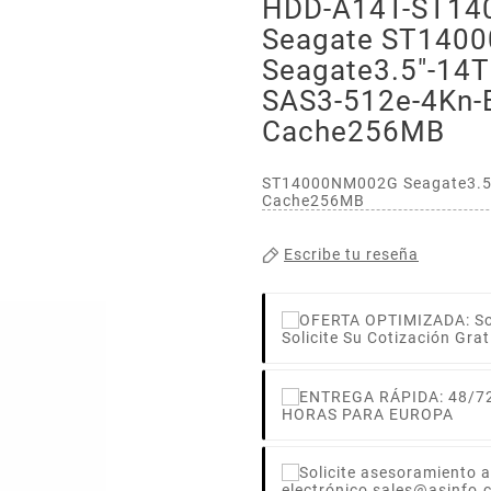
HDD-A14T-ST1
Seagate ST140
Seagate3.5"-14
SAS3-512e-4Kn-
Cache256MB
ST14000NM002G Seagate3.5"
Cache256MB
Escribe tu reseña
Solicite Su Cotización Grat
HORAS PARA EUROPA