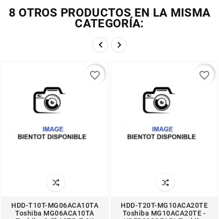
8 OTROS PRODUCTOS EN LA MISMA
CATEGORÍA:


favorite_border
favorite_border
HDD-T10T-MG06ACA10TA
HDD-T20T-MG10ACA20TE
Toshiba MG06ACA10TA
Toshiba MG10ACA20TE -