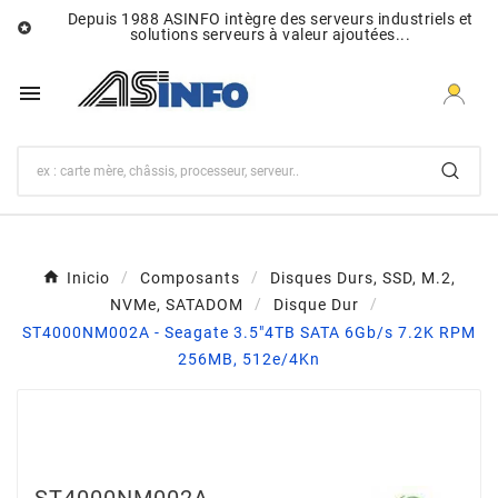
Depuis 1988 ASINFO intègre des serveurs industriels et

solutions serveurs à valeur ajoutées...

Inicio
Composants
Disques Durs, SSD, M.2,
NVMe, SATADOM
Disque Dur
ST4000NM002A - Seagate 3.5"4TB SATA 6Gb/s 7.2K RPM
256MB, 512e/4Kn
ST4000NM002A -