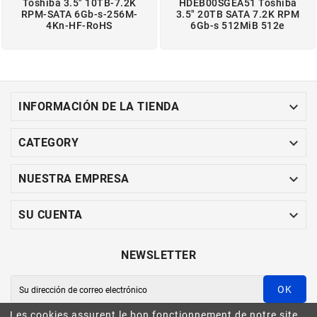
Toshiba 3.5" 10TB-7.2K
HDEB00SGEA51 Toshiba
RPM-SATA 6Gb-s-256M-
3.5" 20TB SATA 7.2K RPM
4Kn-HF-RoHS
6Gb-s 512MiB 512e

INFORMACIÓN DE LA TIENDA

CATEGORY

NUESTRA EMPRESA

SU CUENTA
NEWSLETTER
OK
Les cookies assurent le bon fonctionnement de notre site