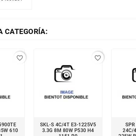
A CATEGORÍA:
favorite_border
favorite_border
5900TE
SKL-S 4C/4T E3-1225V5
SPR
35W 610
3.3G 8M 80W P530 H4
24C/