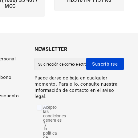
I(1000) S3 4677
HD510 H4 1151 R0
MCC
NEWSLETTER
ersonal
Suscribirse
abono
Puede darse de baja en cualquier
momento. Para ello, consulte nuestra
información de contacto en el aviso
escuento
legal.
Acepto
las
condiciones
generales
y
la
política
de