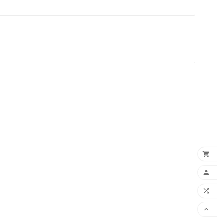



