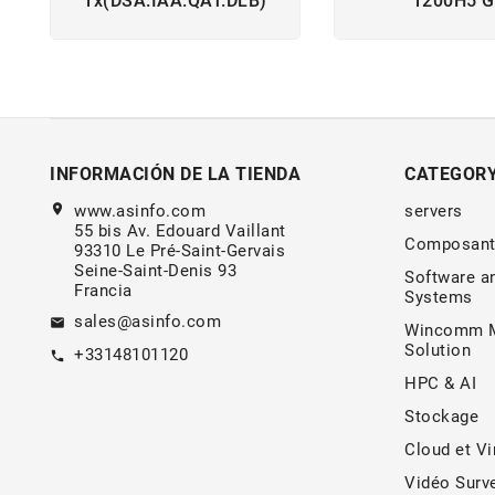
1x(DSA.IAA.QAT.DLB)
1200H5 
INFORMACIÓN DE LA TIENDA
CATEGOR
location_on
www.asinfo.com
servers
55 bis Av. Edouard Vaillant
Composant
93310 Le Pré-Saint-Gervais
Seine-Saint-Denis 93
Software a
Francia
Systems
sales@asinfo.com
email
Wincomm M
Solution
+33148101120
call
HPC & AI
Stockage
Cloud et Vi
Vidéo Surve