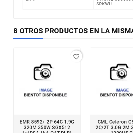
SRKWU
8 OTROS PRODUCTOS EN LA MISM
favorite_border
EMR 8592+ 2P 64C 1.9G
CML Celeron G
320M 350W SGX512
2C/2T 3.0G 2M 