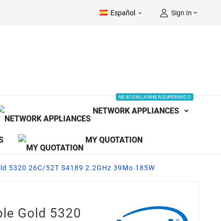
Español
Sign In


NEXCOM,LANNER,SUPERMICO
NETWORK APPLIANCES
S
MY QUOTATION
Gold 5320 26C/52T S4189 2.2GHz 39Mo 185W
ble Gold 5320