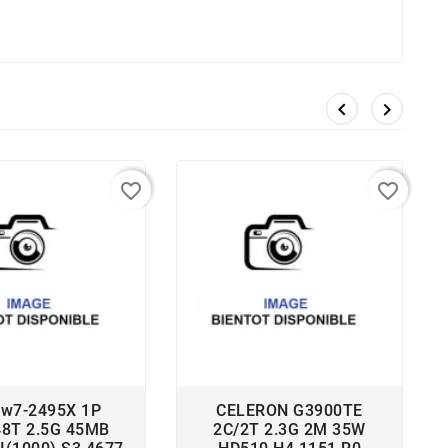


favorite_border
favorite_border
 w7-2495X 1P
CELERON G3900TE
48T 2.5G 45MB
2C/2T 2.3G 2M 35W