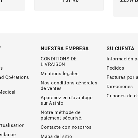
G1
1151 R0
225W B
Y
NUESTRA EMPRESA
SU CUENTA
CONDITIONS DE
Información p
LIVRAISON
s
Pedidos
Mentions légales
nd Opérations
Facturas por 
Nos conditions générales
Direcciones
de ventes
edical
Cupones de d
Apprenez-en d'avantage
sur Asinfo
Notre méthode de
paiement sécurisé,
rtualisation
Contacte con nosotros
illance
Mapa del sitio