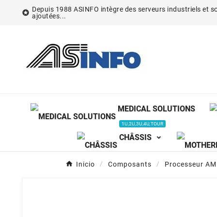
Depuis 1988 ASINFO intègre des serveurs industriels et so

ajoutées...
MEDICAL SOLUTIONS
1U,2U,3U,4U,TOUR
CHÂSSIS
Inicio
Composants
Processeur AM