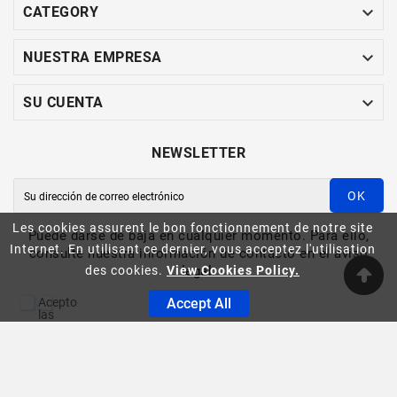

CATEGORY

NUESTRA EMPRESA

SU CUENTA
NEWSLETTER
OK
Les cookies assurent le bon fonctionnement de notre site
Puede darse de baja en cualquier momento. Para ello,
Internet. En utilisant ce dernier, vous acceptez l'utilisation
consulte nuestra información de contacto en el aviso
legal.
des cookies.
View Cookies Policy.
Acepto
Accept All
las
condiciones
generales
ASINFO -© 2023
y
la
política
de