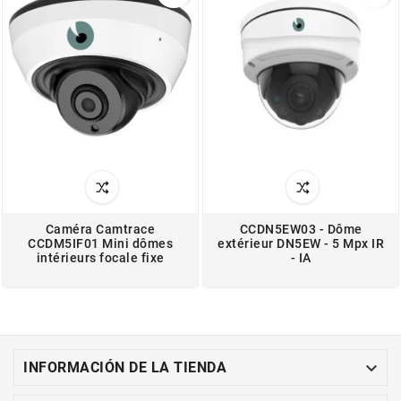
Caméra Camtrace
CCDN5EW03 - Dôme
CCDM5IF01 Mini dômes
extérieur DN5EW - 5 Mpx IR
intérieurs focale fixe
- IA

INFORMACIÓN DE LA TIENDA