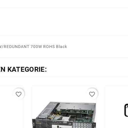
 W/REDUNDANT 700W ROHS Black
EN KATEGORIE:
favorite_border
favorite_border