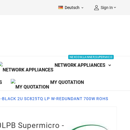
Deutsch
Sign In


NEXCOM,LANNER,SUPERMICO
NETWORK APPLIANCES
S
MY QUOTATION
OL-BLACK 2U SC825TQ LP W-REDUNDANT 700W ROHS
LPB Supermicro -