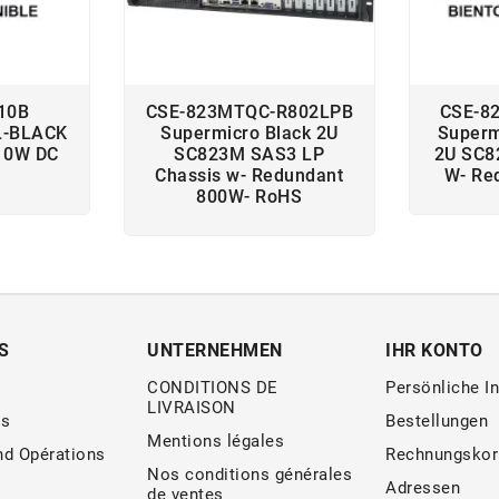
10B
CSE-823MTQC-R802LPB
CSE-8
L-BLACK
Supermicro Black 2U
Superm
10W DC
SC823M SAS3 LP
2U SC8
Chassis w- Redundant
W- Re
800W- RoHS
S
UNTERNEHMEN
IHR KONTO
CONDITIONS DE
Persönliche I
LIVRAISON
s
Bestellungen
Mentions légales
nd Opérations
Rechnungskor
Nos conditions générales
Adressen
de ventes