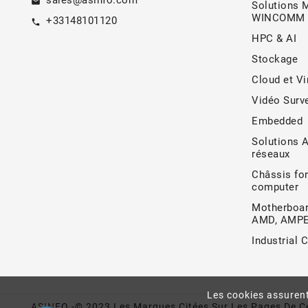
sales@asinfo.com
email
Solutions 
WINCOMM
+33148101120
call
HPC & AI
Stockage
Cloud et Vi
Vidéo Surve
Embedded
Solutions 
réseaux
Châssis for
computer
Motherboar
AMD, AMP
Industrial 
Les cookies assurent
ASINFO -© 2023 Les Marques Citées Sur Les Pages De Ce