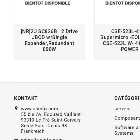
[NR]2U SC826B 12 Drive
CSE-523L-4
JBOD w/Single
Supermicro -EO
Expander,Redundant
CSE-523L W- 4
800W
POWER
KONTAKT
CATÉGORI
location_on
www.asinfo.com
servers
55 bis Av. Edouard Vaillant
Composant
93310 Le Pré-Saint-Gervais
Seine-Saint-Denis 93
Software a
Frankreich
Systems