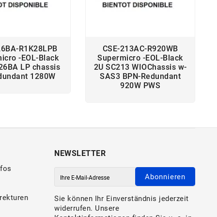
26BA-R1K28LPB
CSE-213AC-R920WB
icro -EOL-Black
Supermicro -EOL-Black
26BA LP chassis
2U SC213 WIOChassis w-
dundant 1280W
SAS3 BPN-Redundant
920W PWS
NEWSLETTER
nfos
Abonnieren
rekturen
Sie können Ihr Einverständnis jederzeit
widerrufen. Unsere