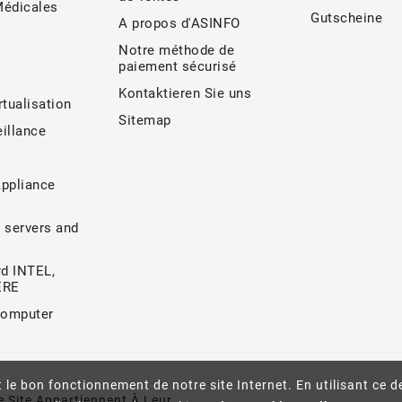
Médicales
Gutscheine
A propos d'ASINFO
Notre méthode de
paiement sécurisé
Kontaktieren Sie uns
rtualisation
Sitemap
illance
Appliance
 servers and
d INTEL,
ERE
Computer
 le bon fonctionnement de notre site Internet. En utilisant ce d
 Site Appartiennent À Leur