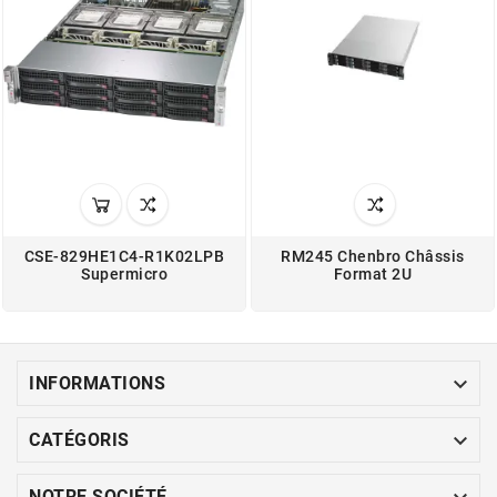
CSE-829HE1C4-R1K02LPB
RM245 Chenbro Châssis
Supermicro
Format 2U

INFORMATIONS

CATÉGORIS
NOTRE SOCIÉTÉ