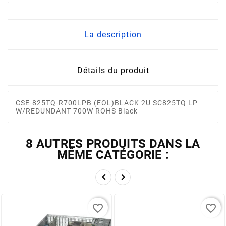
La description
Détails du produit
CSE-825TQ-R700LPB (EOL)BLACK 2U SC825TQ LP
W/REDUNDANT 700W ROHS Black
8 AUTRES PRODUITS DANS LA
MÊME CATÉGORIE :


favorite_border
favorite_border