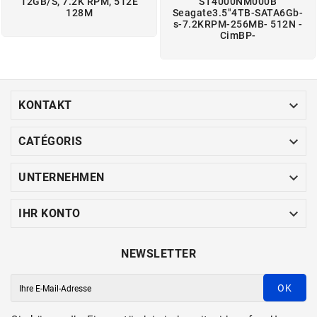
12GB/S, 7.2K RPM, 512E
ST4000NM000B
128M
Seagate3.5"4TB-SATA6Gb-
s-7.2KRPM-256MB- 512N -
CimBP-

KONTAKT

CATÉGORIS

UNTERNEHMEN

IHR KONTO
NEWSLETTER
OK