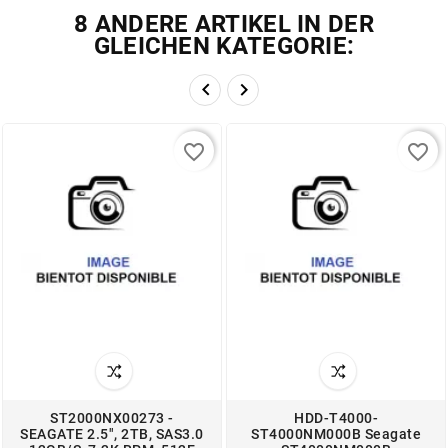
8 ANDERE ARTIKEL IN DER
GLEICHEN KATEGORIE:


favorite_border
favorite_border
ST2000NX00273 -
HDD-T4000-
SEAGATE 2.5", 2TB, SAS3.0
ST4000NM000B Seagate