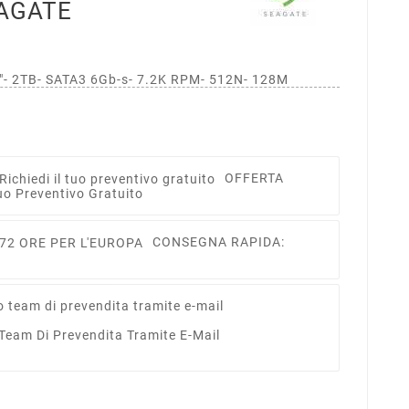
AGATE
- 2TB- SATA3 6Gb-s- 7.2K RPM- 512N- 128M
OFFERTA
uo Preventivo Gratuito
CONSEGNA RAPIDA:
 Team Di Prevendita Tramite E-Mail