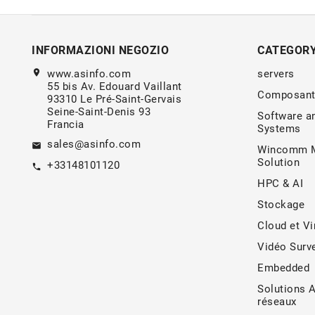
INFORMAZIONI NEGOZIO
CATEGOR
location_on
www.asinfo.com
servers
55 bis Av. Edouard Vaillant
Composant
93310 Le Pré-Saint-Gervais
Seine-Saint-Denis 93
Software a
Francia
Systems
sales@asinfo.com
email
Wincomm M
Solution
+33148101120
call
HPC & AI
Stockage
Cloud et Vi
Vidéo Surve
Embedded
Solutions 
réseaux