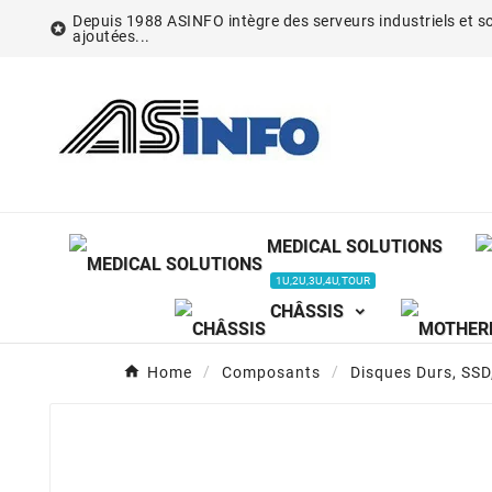
Depuis 1988 ASINFO intègre des serveurs industriels et so

ajoutées...
MEDICAL SOLUTIONS
1U,2U,3U,4U,TOUR
CHÂSSIS
Home
Composants
Disques Durs, SS