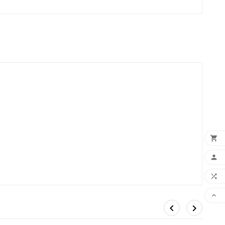





