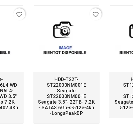
favorite_border
favorite_border
B-
HDD-T22T-
6L4 WD
ST22000NM001E
ST1
N6L4-
Seagate
WD 3.5"
ST22000NM001E
ST1
s 7.2K
Seagate 3.5"- 22TB- 7.2K
Seagate
402 4Kn
- SATA3 6Gb-s-512e-4kn
512e-
-LongsPeakBP