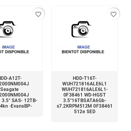
favorite_border
favorite_border
HDD-A12T-
HDD-T16T-
2000NM004J
WUH721816ALE6L1
Seagate
WUH721816ALE6L1-
2000NM004J
0F38461 WD-HGST
 3.5" SAS- 12TB-
3.5"16TBSATA6Gb-
4kn -EvansBP-
s7.2KRPM512M 0F38461
512e SED