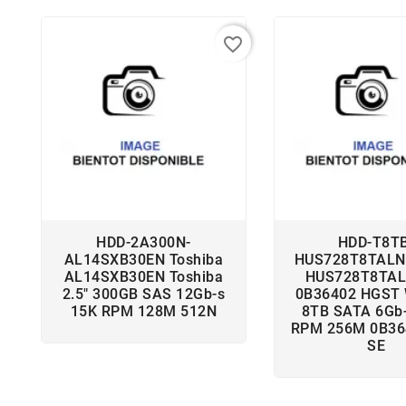
favorite_border
HDD-2A300N-
HDD-T8T
AL14SXB30EN Toshiba
HUS728T8TALN
AL14SXB30EN Toshiba
HUS728T8TAL
2.5" 300GB SAS 12Gb-s
0B36402 HGST 
15K RPM 128M 512N
8TB SATA 6Gb-
RPM 256M 0B36
SE