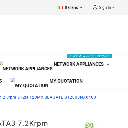
Italiano
Sign In


NEXCOM,LANNER,SUPERMICO
NETWORK APPLIANCES
S
MY QUOTATION
3 7.2Krpm 512N 128Mo SEAGATE ST2000NX0403
SATA3 7.2Krpm