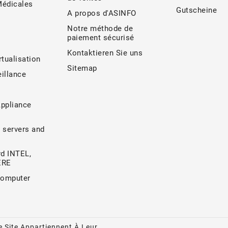
Médicales
Gutscheine
A propos d'ASINFO
Notre méthode de
paiement sécurisé
Kontaktieren Sie uns
rtualisation
Sitemap
illance
Appliance
 servers and
d INTEL,
ERE
Computer
 Site Appartiennent À Leur