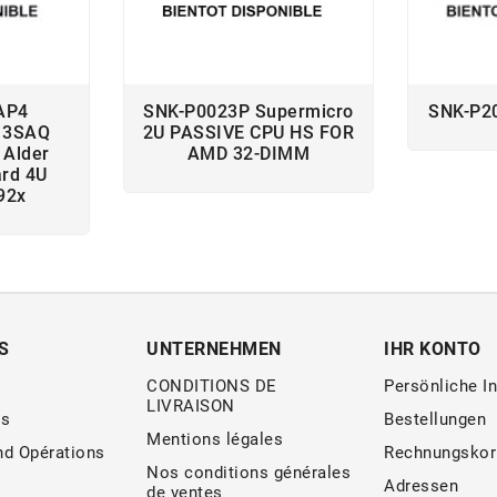
AP4
SNK-P0023P Supermicro
SNK-P2
13SAQ
2U PASSIVE CPU HS FOR
 Alder
AMD 32-DIMM
ard 4U
92x
S
UNTERNEHMEN
IHR KONTO
CONDITIONS DE
Persönliche I
LIVRAISON
s
Bestellungen
Mentions légales
nd Opérations
Rechnungskor
Nos conditions générales
Adressen
de ventes