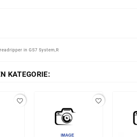
eadripper in GS7 System,R
EN KATEGORIE:
favorite_border
favorite_border