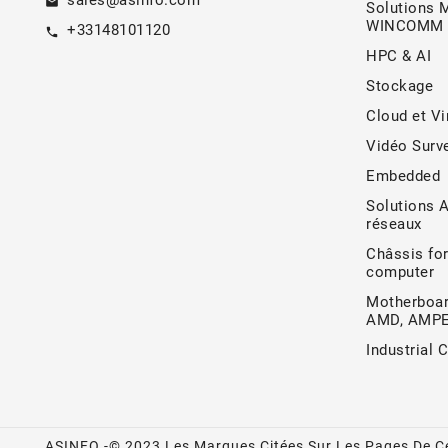
sales@asinfo.com
email
Solutions 
WINCOMM
+33148101120
call
HPC & AI
Stockage
Cloud et Vi
Vidéo Surve
Embedded
Solutions 
réseaux
Châssis for
computer
Motherboar
AMD, AMP
Industrial 
ASINFO -© 2023 Les Marques Citées Sur Les Pages De Ce