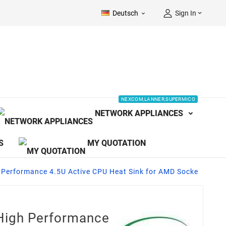
Deutsch
Sign In


NEXCOM,LANNER,SUPERMICO
NETWORK APPLIANCES
S
MY QUOTATION
erformance 4.5U Active CPU Heat Sink for AMD Socke
igh Performance