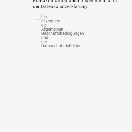
Kontaktinformationen finden Sie u. a. in
der Datenschutzerklärung.
Ich
akzeptiere
die
Allgemeinen
Geschäftsbedingungen
und
die
Datenschutzrichtlinie