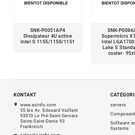
SNK-P0051AP4
SNK-P0086
Dissipateur 4U active
Supermicro X
Intel S 1155/1150/1151
Intel LGA1700
Lake S Stand
cooler- 95x
KONTAKT
CATÉGORI
location_on
www.asinfo.com
servers
55 bis Av. Edouard Vaillant
Composant
93310 Le Pré-Saint-Gervais
Seine-Saint-Denis 93
Software a
Frankreich
Systems