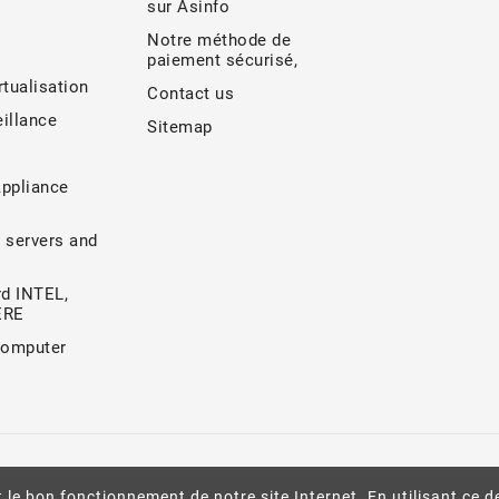
sur Asinfo
Notre méthode de
paiement sécurisé,
rtualisation
Contact us
illance
Sitemap
Appliance
 servers and
d INTEL,
ERE
Computer
 le bon fonctionnement de notre site Internet. En utilisant ce d