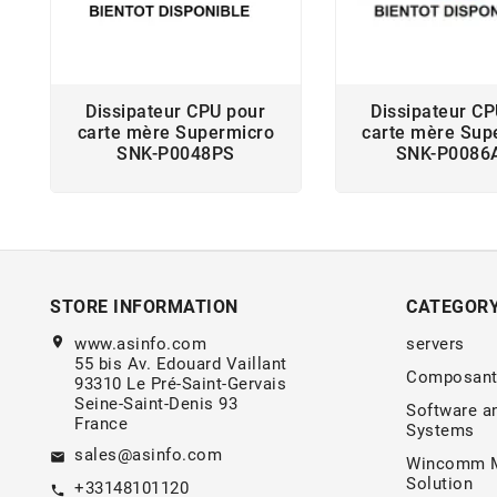
Dissipateur CPU pour
Dissipateur CP
carte mère Supermicro
carte mère Sup
SNK-P0048PS
SNK-P0086
STORE INFORMATION
CATEGOR
location_on
www.asinfo.com
servers
55 bis Av. Edouard Vaillant
Composant
93310 Le Pré-Saint-Gervais
Seine-Saint-Denis 93
Software a
France
Systems
sales@asinfo.com
email
Wincomm M
Solution
+33148101120
call