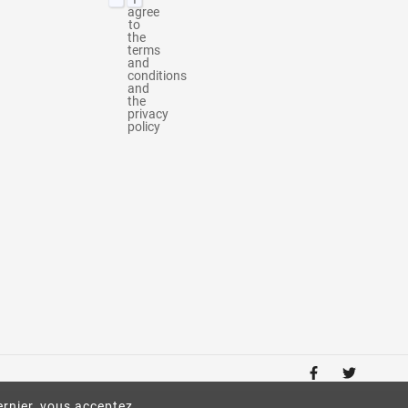
agree
to
the
terms
and
conditions
and
the
privacy
policy
ernier, vous acceptez