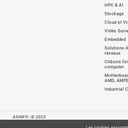
HPC & AI
Stockage
Cloud et Vi
Vidéo Surve
Embedded
Solutions 
réseaux
Châssis for
computer
Motherboar
AMD, AMP
Industrial 
ASINFO -© 2023
Les cookies assurent