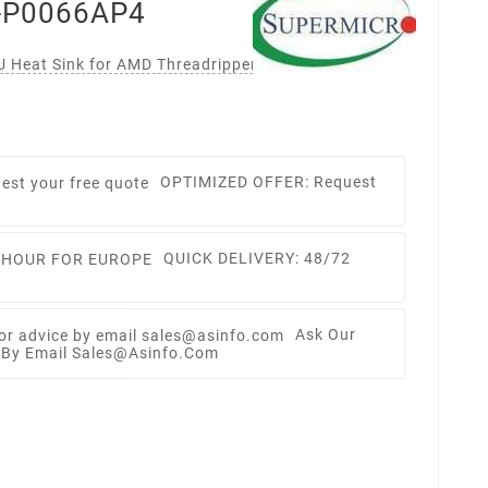
-P0066AP4
Heat Sink for AMD Threadripper in GS7 System,R
OPTIMIZED OFFER: Request
QUICK DELIVERY: 48/72
Ask Our
e By Email Sales@asinfo.com