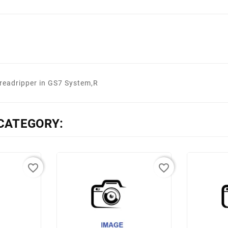
eadripper in GS7 System,R
CATEGORY:
favorite_border
favorite_border