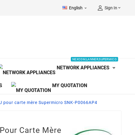
English
Sign In


NEXCOM,LANNER,SUPERMICO
NETWORK APPLIANCES
S
MY QUOTATION
PU pour carte mère Supermicro SNK-P0066AP4
 Pour Carte Mère