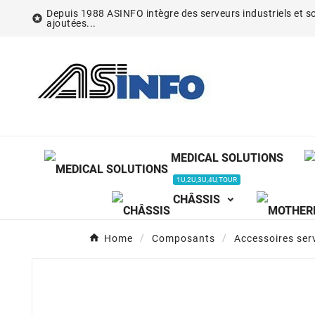
Depuis 1988 ASINFO intègre des serveurs industriels et so

ajoutées...
MEDICAL SOLUTIONS
1U,2U,3U,4U,TOUR
CHÂSSIS
Home
Composants
Accessoires ser