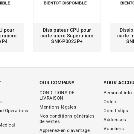
U pour
Dissipateur CPU pour
Dissi
ermicro
carte mère Supermicro
carte 
AP4
SNK-P0023P+
SN
Y
OUR COMPANY
YOUR ACCO
CONDITIONS DE
Personal info
LIVRAISON
s
Orders
Mentions légales
nd Opérations
Credit slips
Nos conditions générales
Addresses
de ventes
edical
Vouchers
Apprenez-en d'avantage