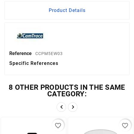
Product Details
Reference
CCPM5EW03
Specific References
8 OTHER PRODUCTS IN THE SAME
CATEGORY:


favorite_border
favorite_border