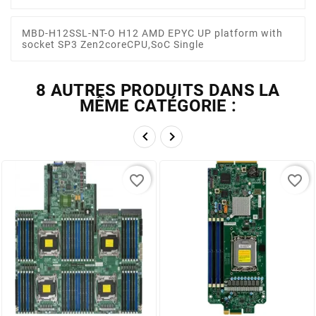
MBD-H12SSL-NT-O H12 AMD EPYC UP platform with
socket SP3 Zen2coreCPU,SoC Single
8 AUTRES PRODUITS DANS LA
MÊME CATÉGORIE :


favorite_border
favorite_border