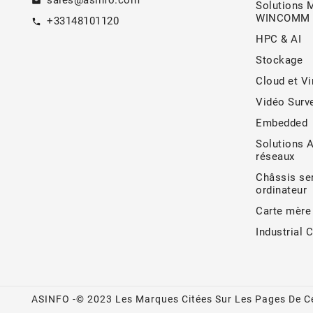
sales@asinfo.com
email
Solutions 
WINCOMM
+33148101120
call
HPC & AI
Stockage
Cloud et Vi
Vidéo Surve
Embedded
Solutions 
réseaux
Châssis ser
ordinateur
Carte mère
Industrial 
ASINFO -© 2023 Les Marques Citées Sur Les Pages De Ce