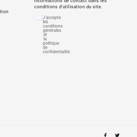
informations de contact dans les
conditions d'utilisation du site.
tion
J'accepte
les
conditions
générales
et
la
politique
de
confidentialité