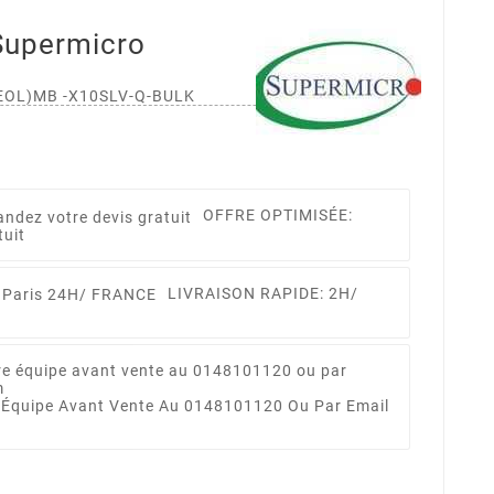
upermicro
(EOL)MB -X10SLV-Q-BULK
OFFRE OPTIMISÉE:
tuit
LIVRAISON RAPIDE: 2H/
 Équipe Avant Vente Au 0148101120 Ou Par Email