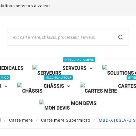
lutions serveurs à valeur
INTEL, AMD, AMPRE
MEDICALES
SERVEURS
RMICO
1U,2U,3U,4U,TOUR
INTE
U
CHÂSSIS
CARTES
MON DEVIS
l
Carte mère
Carte mère Supermicro
MBD-X10SLV-Q S