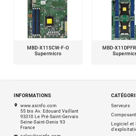
MBD-X11SCW-F-O
MBD-X11DPFR
Supermicro
Supermic
INFORMATIONS
CATÉGORI
location_on
www.asinfo.com
Serveurs
55 bis Av. Edouard Vaillant
Composant
93310 Le Pré-Saint-Gervais
Seine-Saint-Denis 93
Logiciel et
France
d'exploitat