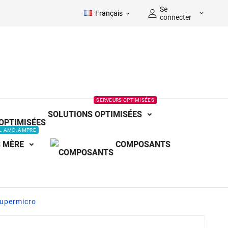
Se
Français


connecter
SERVEURS OPTIMISÉES
SOLUTIONS OPTIMISÉES
L, AMD, AMPRE
 MÈRE
COMPOSANTS
upermicro