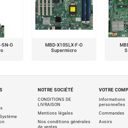
-SN-O
MBD-X10SLX-F-O
MBD
ro
Supermicro
S
S
NOTRE SOCIÉTÉ
VOTRE COM
CONDITIONS DE
Informations
LIVRAISON
personnelles
s
Mentions légales
Commandes
 Système
ion
Nos conditions générales
Avoirs
de ventes