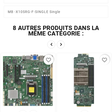
MB -X10SRG-F-SINGLE Single
8 AUTRES PRODUITS DANS LA
MÊME CATÉGORIE :


favorite_border
favorite_border