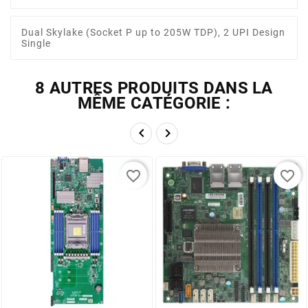
Dual Skylake (Socket P up to 205W TDP), 2 UPI Design
Single
8 AUTRES PRODUITS DANS LA
MÊME CATÉGORIE :


favorite_border
favorite_border