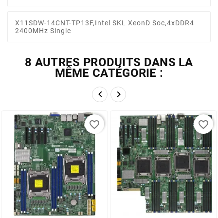
X11SDW-14CNT-TP13F,Intel SKL XeonD Soc,4xDDR4
2400MHz Single
8 AUTRES PRODUITS DANS LA
MÊME CATÉGORIE :


favorite_border
favorite_border