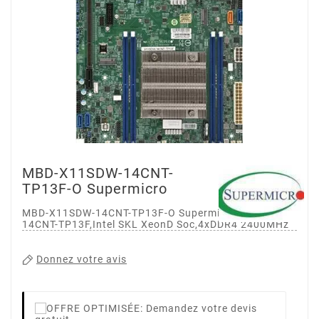
MBD-X11SDW-14CNT-
TP13F-O Supermicro
MBD-X11SDW-14CNT-TP13F-O Supermicro X11SDW-
14CNT-TP13F,Intel SKL XeonD Soc,4xDDR4 2400MHz
Donnez votre avis