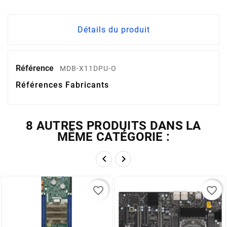
Détails du produit
Référence
MDB-X11DPU-O
Références Fabricants
8 AUTRES PRODUITS DANS LA
MÊME CATÉGORIE :


favorite_border
favorite_border