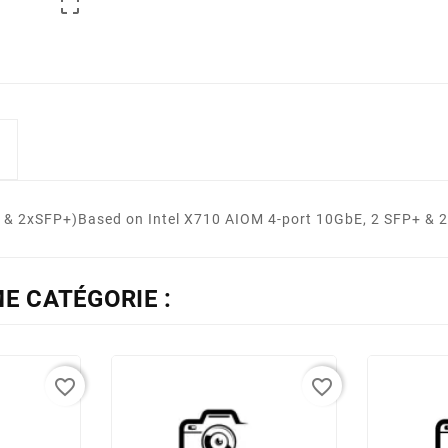

2xSFP+)Based on Intel X710 AIOM 4-port 10GbE, 2 SFP+ & 2 R
E CATÉGORIE :
favorite_border
favorite_border