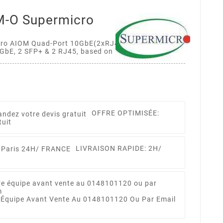
-O Supermicro
ro AIOM Quad-Port 10GbE(2xRJ45 & 2xSFP+)Based
0GbE, 2 SFP+ & 2 RJ45, based on Intel X710-TM4, w/
OFFRE OPTIMISÉE:
tuit
LIVRAISON RAPIDE: 2H/
 Équipe Avant Vente Au 0148101120 Ou Par Email