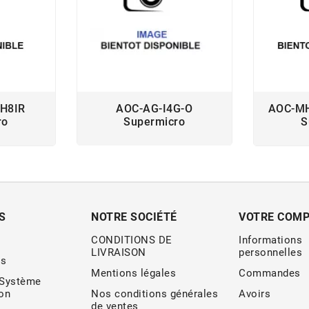
H8IR
AOC-AG-I4G-O
AOC-M
ro
Supermicro
S
S
NOTRE SOCIÉTÉ
VOTRE COM
CONDITIONS DE
Informations
LIVRAISON
personnelles
s
Mentions légales
Commandes
 Système
ion
Nos conditions générales
Avoirs
de ventes