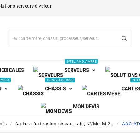
lutions serveurs à valeur
INTEL, AMD, AMPRE
MEDICALES
SERVEURS
RMICO
1U,2U,3U,4U,TOUR
INTE
U
CHÂSSIS
CARTES
MON DEVIS
nts
Cartes d'extension réseau, raid, NVMe, M.2..
AOC-AT