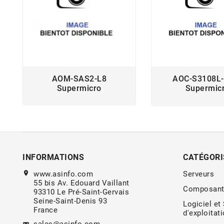
AOM-SAS2-L8
AOC-S3108L-
Supermicro
Supermic
INFORMATIONS
CATÉGORI
location_on
www.asinfo.com
Serveurs
55 bis Av. Edouard Vaillant
Composant
93310 Le Pré-Saint-Gervais
Seine-Saint-Denis 93
Logiciel et
France
d'exploitat