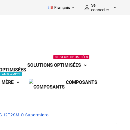
Se
Français


connecter
SERVEURS OPTIMISÉES
SOLUTIONS OPTIMISÉES
L, AMD, AMPRE
 MÈRE
COMPOSANTS
G-I2T2SM-O Supermicro