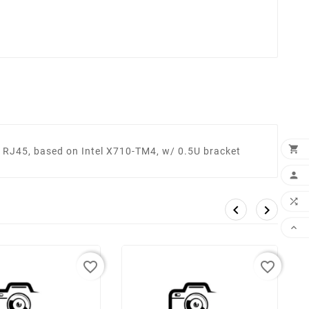

J45, based on Intel X710-TM4, w/ 0.5U bracket





favorite_border
favorite_border