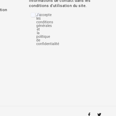
informations de contact dans les
conditions d'utilisation du site.
tion
J'accepte
les
conditions
générales
et
la
politique
de
confidentialité