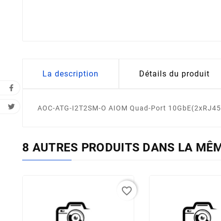
La description
Détails du produit
AOC-ATG-I2T2SM-O AIOM Quad-Port 10GbE(2xRJ45 & 
8 AUTRES PRODUITS DANS LA MÊM
favorite_border