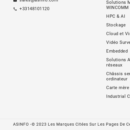
sales@asinfo.com
email
Solutions 
WINCOMM
+33148101120
call
HPC & AI
Stockage
Cloud et Vi
Vidéo Surve
Embedded
Solutions 
réseaux
Châssis ser
ordinateur
Carte mère
Industrial 
ASINFO -© 2023 Les Marques Citées Sur Les Pages De Ce