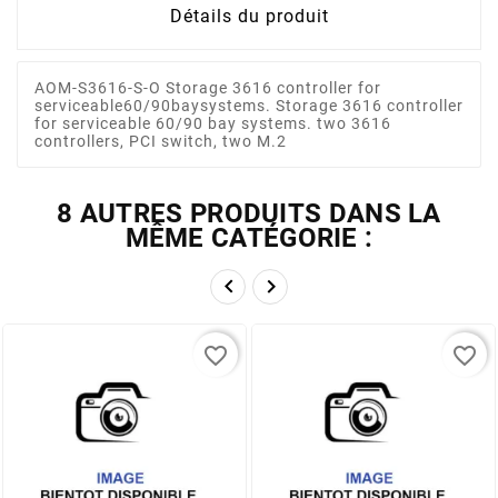
Détails du produit
AOM-S3616-S-O Storage 3616 controller for
serviceable60/90baysystems. Storage 3616 controller
for serviceable 60/90 bay systems. two 3616
controllers, PCI switch, two M.2
8 AUTRES PRODUITS DANS LA
MÊME CATÉGORIE :


favorite_border
favorite_border