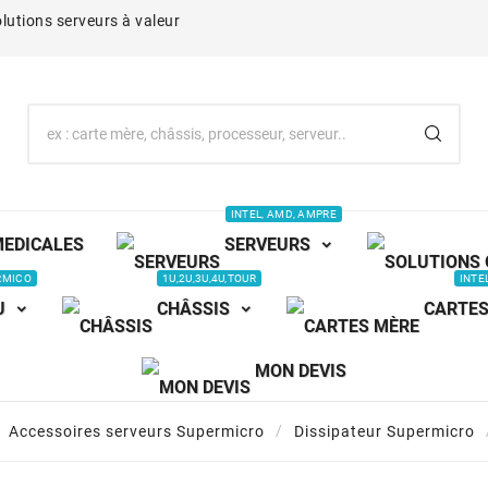
lutions serveurs à valeur
INTEL, AMD, AMPRE
MEDICALES
SERVEURS
RMICO
1U,2U,3U,4U,TOUR
INTE
U
CHÂSSIS
CARTES
MON DEVIS
Accessoires serveurs Supermicro
Dissipateur Supermicro