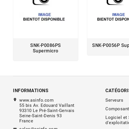
SNK-P0086PS
SNK-P0056P Sup
Supermicro
INFORMATIONS
CATÉGORI
location_on
www.asinfo.com
Serveurs
55 bis Av. Edouard Vaillant
Composant
93310 Le Pré-Saint-Gervais
Seine-Saint-Denis 93
Logiciel et
France
d'exploitat