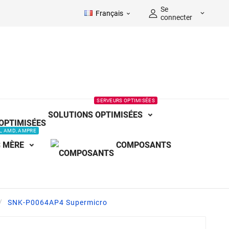
Se
Français


connecter
SERVEURS OPTIMISÉES
SOLUTIONS OPTIMISÉES
L, AMD, AMPRE
 MÈRE
COMPOSANTS
SNK-P0064AP4 Supermicro