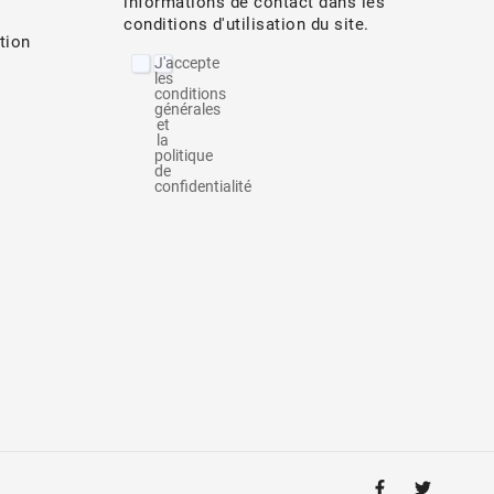
informations de contact dans les
conditions d'utilisation du site.
tion
J'accepte
les
conditions
générales
et
la
politique
de
confidentialité