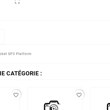

cket SP3 Platform
E CATÉGORIE :
favorite_border
favorite_border