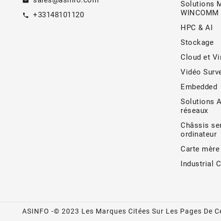
sales@asinfo.com
email
Solutions 
WINCOMM
+33148101120
call
HPC & AI
Stockage
Cloud et Vi
Vidéo Surve
Embedded
Solutions 
réseaux
Châssis ser
ordinateur
Carte mère
Industrial 
ASINFO -© 2023 Les Marques Citées Sur Les Pages De Ce