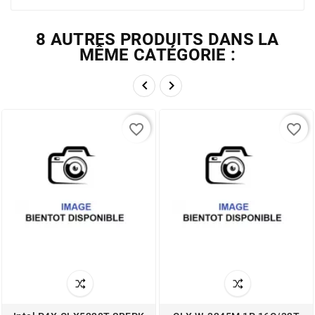
8 AUTRES PRODUITS DANS LA
MÊME CATÉGORIE :


favorite_border
favorite_border