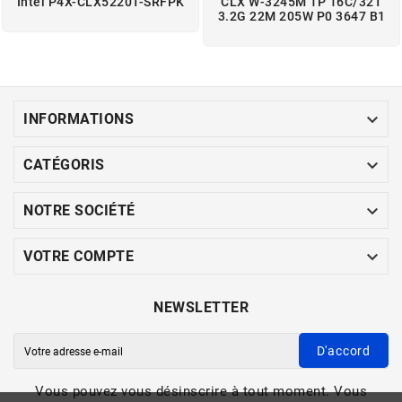
Intel P4X-CLX5220T-SRFPK
CLX W-3245M 1P 16C/32T
3.2G 22M 205W P0 3647 B1

INFORMATIONS

CATÉGORIS

NOTRE SOCIÉTÉ

VOTRE COMPTE
NEWSLETTER
D'accord
Vous pouvez vous désinscrire à tout moment. Vous