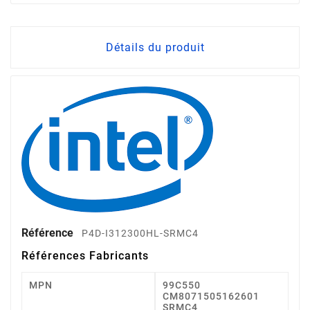
Détails du produit
Référence
P4D-I312300HL-SRMC4
Références Fabricants
MPN
99C550
CM8071505162601
SRMC4