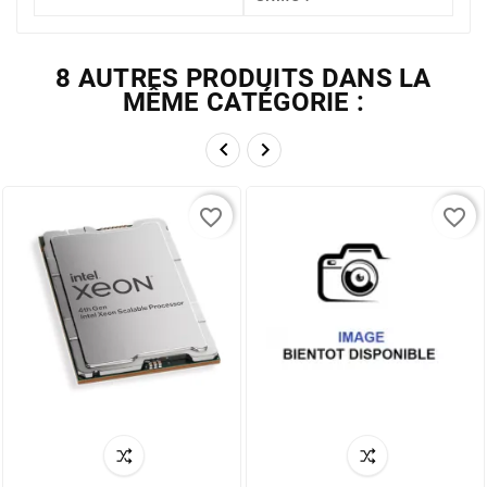
8 AUTRES PRODUITS DANS LA
MÊME CATÉGORIE :


favorite_border
favorite_border