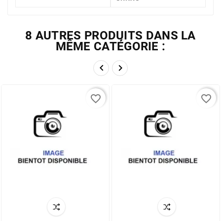
8 AUTRES PRODUITS DANS LA
MÊME CATÉGORIE :


favorite_border
favorite_border