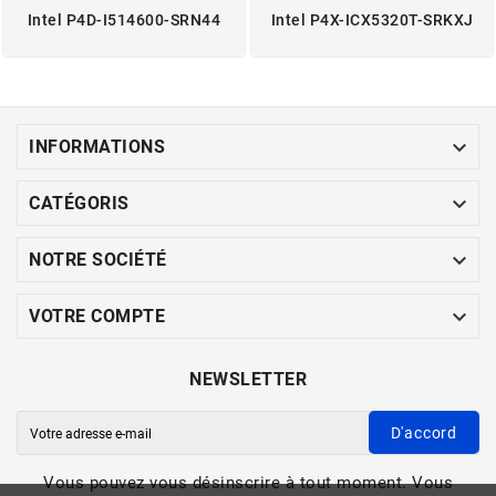
Intel P4D-I514600-SRN44
Intel P4X-ICX5320T-SRKXJ

INFORMATIONS

CATÉGORIS

NOTRE SOCIÉTÉ

VOTRE COMPTE
NEWSLETTER
D'accord
Vous pouvez vous désinscrire à tout moment. Vous