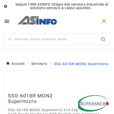
Depuis 1988 ASINFO intègre des serveurs industriels et

solutions serveurs à valeur ajoutées...

Accueil
Serveurs
SSG-6018R-MON2 Supermicro
SSG-6018R-MON2
Supermicro
SSG-6018R-MON2 Supermicro X10 Ceph monitor node
Ceph Ready Hardware With English-only Hardware