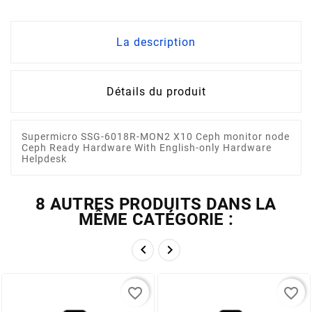
La description
Détails du produit
Supermicro SSG-6018R-MON2 X10 Ceph monitor node
Ceph Ready Hardware With English-only Hardware
Helpdesk
8 AUTRES PRODUITS DANS LA
MÊME CATÉGORIE :


favorite_border
favorite_border