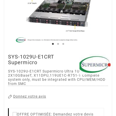
SYS-1029U-E1CRT
Supermicro
SYS-1029U-E1CRT Supermicro Ultra 1U, 10x2.5" Exp.
2X10GBaseT, X11DPU,119UE1C-R751-T Complete
system only, must be integrated with CPU/MEM/HDD
from SMC
Donnez votre avis