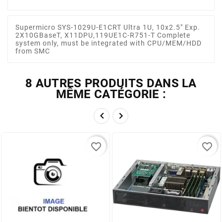
Supermicro SYS-1029U-E1CRT Ultra 1U, 10x2.5" Exp.
2X10GBaseT, X11DPU,119UE1C-R751-T Complete
system only, must be integrated with CPU/MEM/HDD
from SMC
8 AUTRES PRODUITS DANS LA
MÊME CATÉGORIE :


favorite_border
favorite_border