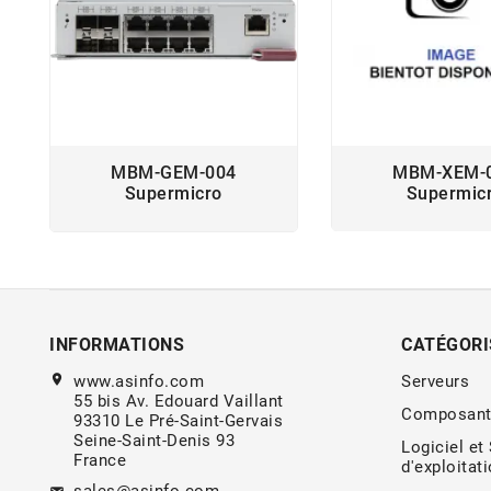
MBM-GEM-004
MBM-XEM-
Supermicro
Supermic
INFORMATIONS
CATÉGORI
location_on
www.asinfo.com
Serveurs
55 bis Av. Edouard Vaillant
Composant
93310 Le Pré-Saint-Gervais
Seine-Saint-Denis 93
Logiciel et
France
d'exploitat