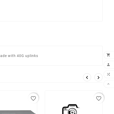

ade with 40G uplinks





favorite_border
favorite_border