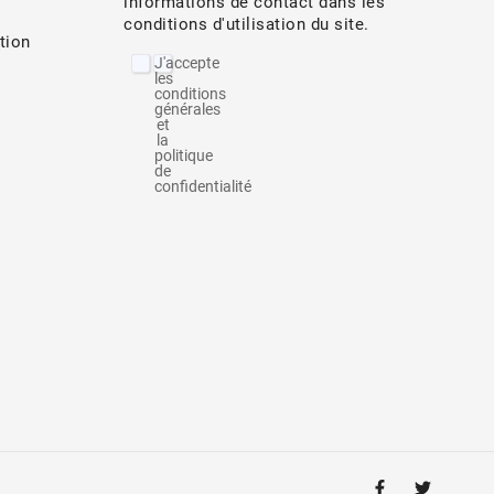
informations de contact dans les
conditions d'utilisation du site.
tion
J'accepte
les
conditions
générales
et
la
politique
de
confidentialité