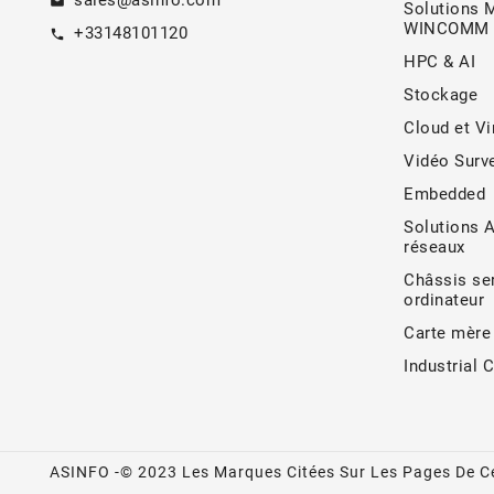
sales@asinfo.com
email
Solutions 
WINCOMM
+33148101120
call
HPC & AI
Stockage
Cloud et Vi
Vidéo Surve
Embedded
Solutions 
réseaux
Châssis ser
ordinateur
Carte mère
Industrial 
ASINFO -© 2023 Les Marques Citées Sur Les Pages De Ce