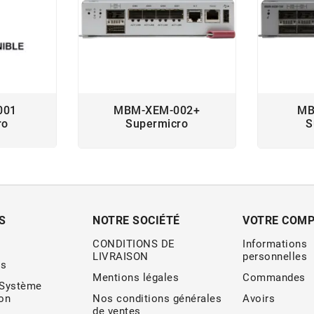
001
MBM-XEM-002+
MB
ro
Supermicro
S
S
NOTRE SOCIÉTÉ
VOTRE COM
CONDITIONS DE
Informations
LIVRAISON
personnelles
s
Mentions légales
Commandes
 Système
ion
Nos conditions générales
Avoirs
de ventes