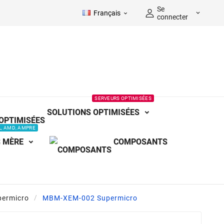
Se
Français


connecter
SERVEURS OPTIMISÉES
SOLUTIONS OPTIMISÉES
L, AMD, AMPRE
 MÈRE
COMPOSANTS
ermicro
MBM-XEM-002 Supermicro