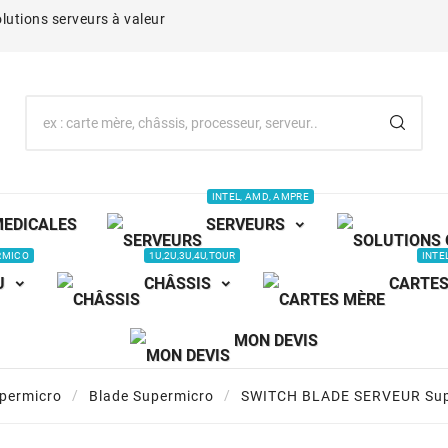
lutions serveurs à valeur
INTEL, AMD, AMPRE
MEDICALES
SERVEURS
RMICO
1U,2U,3U,4U,TOUR
INTE
U
CHÂSSIS
CARTES
MON DEVIS
permicro
Blade Supermicro
SWITCH BLADE SERVEUR Sup