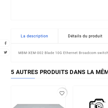
La description
Détails du produit
MBM-XEM-002 Blade 10G Ethernet Broadcom switch 
5 AUTRES PRODUITS DANS LA MÊM
favorite_border