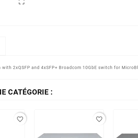

with 2xQSFP and 4xSFP+ Broadcom 10GbE switch for MicroBl
E CATÉGORIE :
favorite_border
favorite_border