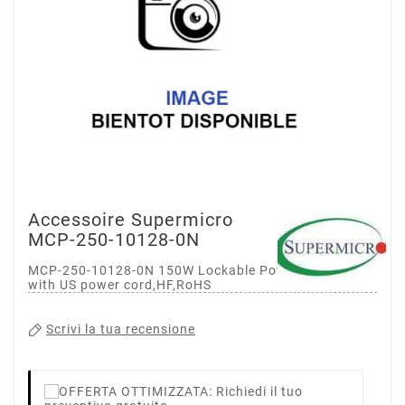
Accessoire Supermicro
MCP-250-10128-0N
MCP-250-10128-0N 150W Lockable Power Adapter
with US power cord,HF,RoHS
Scrivi la tua recensione