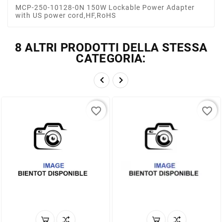
MCP-250-10128-0N 150W Lockable Power Adapter
with US power cord,HF,RoHS
8 ALTRI PRODOTTI DELLA STESSA
CATEGORIA:


favorite_border
favorite_border