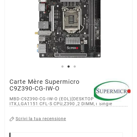
Carte Mère Supermicro
C9Z390-CG-IW-O
MBD-C9Z390-CG-IW-O (EOL)[DESKTOP ONLY]Mini-
ITX,LGA1151 CFL-S CPU,Z390 ,2 DIMM,1 Single
Scrivi la tua recensione