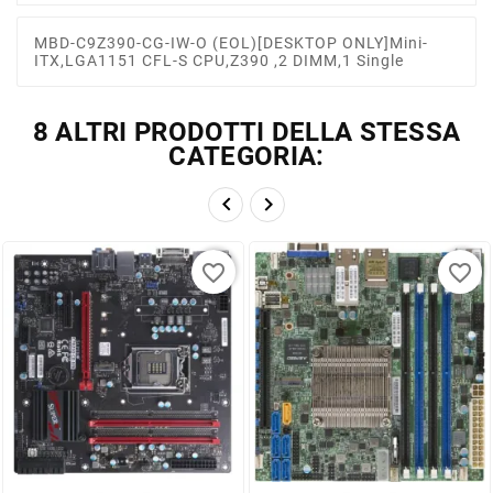
MBD-C9Z390-CG-IW-O (EOL)[DESKTOP ONLY]Mini-
ITX,LGA1151 CFL-S CPU,Z390 ,2 DIMM,1 Single
8 ALTRI PRODOTTI DELLA STESSA
CATEGORIA:


favorite_border
favorite_border