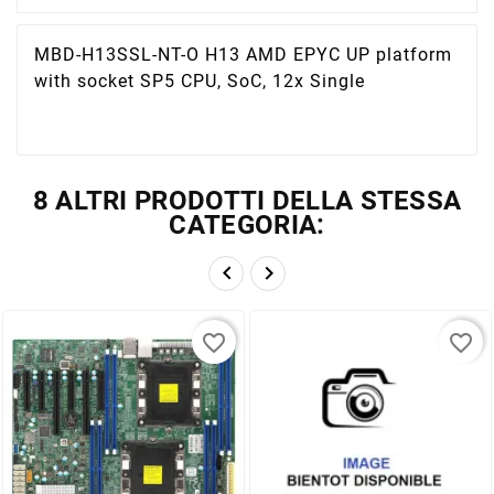
MBD-H13SSL-NT-O H13 AMD EPYC UP platform
with socket SP5 CPU, SoC, 12x Single
8 ALTRI PRODOTTI DELLA STESSA
CATEGORIA:


favorite_border
favorite_border