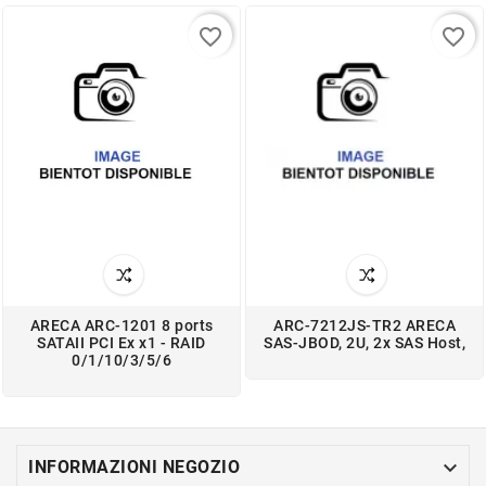
favorite_border
favorite_border
ARECA ARC-1201 8 ports
ARC-7212JS-TR2 ARECA
SATAII PCI Ex x1 - RAID
SAS-JBOD, 2U, 2x SAS Host,
0/1/10/3/5/6

INFORMAZIONI NEGOZIO