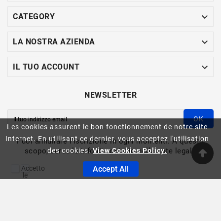

CATEGORY

LA NOSTRA AZIENDA

IL TUO ACCOUNT
NEWSLETTER
OK
Les cookies assurent le bon fonctionnement de notre site
Internet. En utilisant ce dernier, vous acceptez l'utilisation
Puoi annullare l'iscrizione in ogni momenti. A questo
scopo, cerca le info di contatto nelle note legali.
des cookies.
View Cookies Policy.
Accetto
Accept All
le
condizioni
generali
ASINFO -© 2023
e
la
politica
di