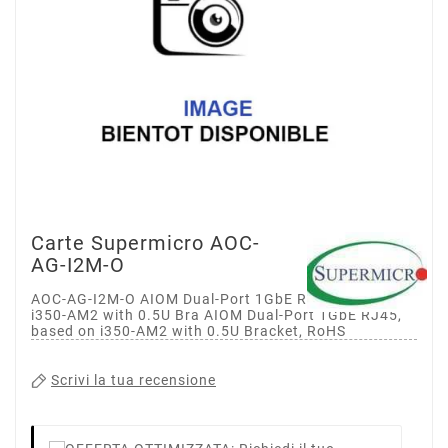
Carte Supermicro AOC-
AG-I2M-O
AOC-AG-I2M-O AIOM Dual-Port 1GbE RJ45,based on
i350-AM2 with 0.5U Bra AIOM Dual-Port 1GbE RJ45,
based on i350-AM2 with 0.5U Bracket, RoHS
Scrivi la tua recensione