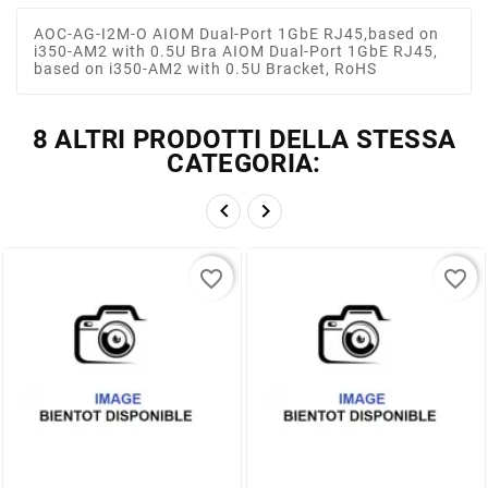
AOC-AG-I2M-O AIOM Dual-Port 1GbE RJ45,based on
i350-AM2 with 0.5U Bra AIOM Dual-Port 1GbE RJ45,
based on i350-AM2 with 0.5U Bracket, RoHS
8 ALTRI PRODOTTI DELLA STESSA
CATEGORIA:


favorite_border
favorite_border