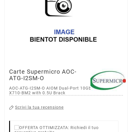
Carte Supermicro AOC-
ATG-I2SM-O
AOC-ATG-I2SM-O AIOM Dual-Port 10GbE SFP+,b/ on
X710-BM2 with 0.5U Brack
Scrivi la tua recensione