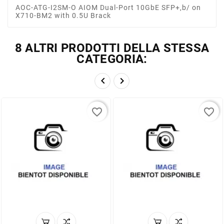
AOC-ATG-I2SM-O AIOM Dual-Port 10GbE SFP+,b/ on
X710-BM2 with 0.5U Brack
8 ALTRI PRODOTTI DELLA STESSA
CATEGORIA:


favorite_border
favorite_border