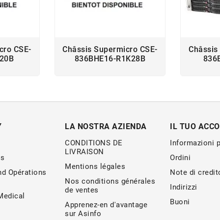
cro CSE-
Châssis Supermicro CSE-
Châssis
920B
836BHE16-R1K28B
836
Y
LA NOSTRA AZIENDA
IL TUO ACC
CONDITIONS DE
Informazioni 
LIVRAISON
s
Ordini
Mentions légales
nd Opérations
Note di credit
Nos conditions générales
Indirizzi
de ventes
edical
Buoni
Apprenez-en d'avantage
sur Asinfo