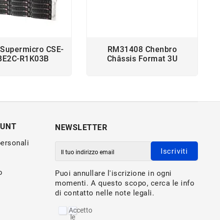
 Supermicro CSE-
RM31408 Chenbro
BE2C-R1K03B
Châssis Format 3U
OUNT
NEWSLETTER
personali
Iscriviti
o
Puoi annullare l'iscrizione in ogni
momenti. A questo scopo, cerca le info
di contatto nelle note legali.
Accetto
le