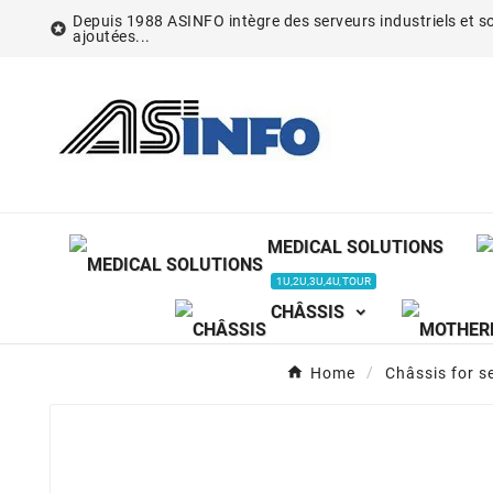
Depuis 1988 ASINFO intègre des serveurs industriels et so

ajoutées...
MEDICAL SOLUTIONS
1U,2U,3U,4U,TOUR
CHÂSSIS
Home
Châssis for s