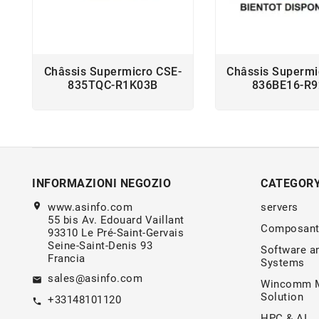
Châssis Supermicro CSE-
Châssis Supermi
835TQC-R1K03B
836BE16-R
INFORMAZIONI NEGOZIO
CATEGOR
location_on
www.asinfo.com
servers
55 bis Av. Edouard Vaillant
Composant
93310 Le Pré-Saint-Gervais
Seine-Saint-Denis 93
Software a
Francia
Systems
sales@asinfo.com
email
Wincomm M
Solution
+33148101120
call
HPC & AI