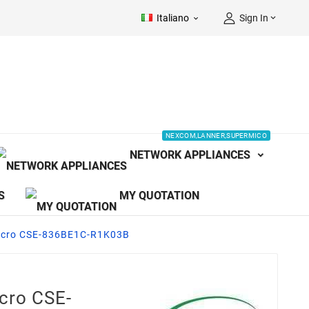
Italiano
Sign In


NEXCOM,LANNER,SUPERMICO
NETWORK APPLIANCES
S
MY QUOTATION
icro CSE-836BE1C-R1K03B
cro CSE-