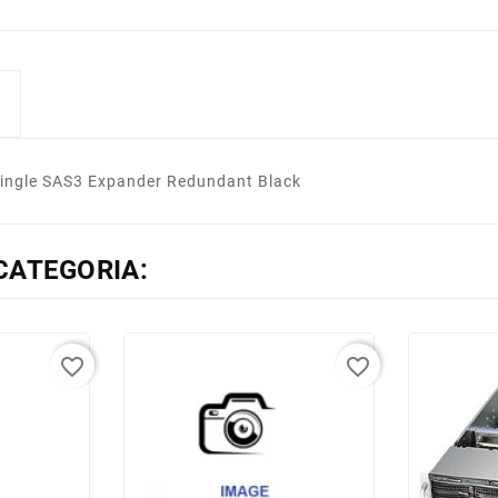
ingle SAS3 Expander Redundant Black
CATEGORIA:
favorite_border
favorite_border