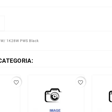
 W/ 1K28W PWS Black
CATEGORIA:
favorite_border
favorite_border