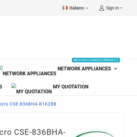
Italiano
Sign In


NEXCOM,LANNER,SUPERMICO
NETWORK APPLIANCES
S
MY QUOTATION
micro CSE-836BHA-R1K28B
icro CSE-836BHA-