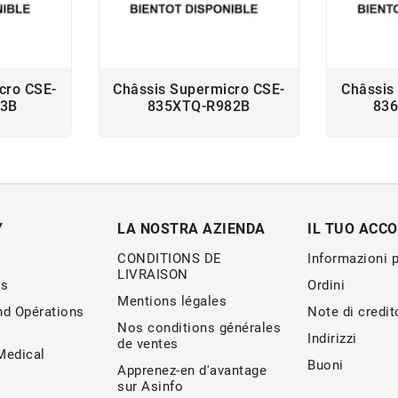
cro CSE-
Châssis Supermicro CSE-
Châssis
53B
835XTQ-R982B
836
Y
LA NOSTRA AZIENDA
IL TUO ACC
CONDITIONS DE
Informazioni 
LIVRAISON
s
Ordini
Mentions légales
nd Opérations
Note di credit
Nos conditions générales
Indirizzi
de ventes
edical
Buoni
Apprenez-en d'avantage
sur Asinfo