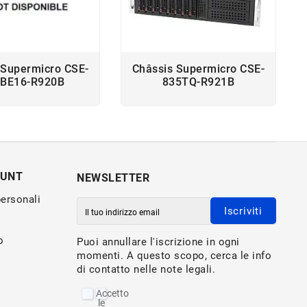
 Supermicro CSE-
Châssis Supermicro CSE-
BE16-R920B
835TQ-R921B
OUNT
NEWSLETTER
personali
Iscriviti
o
Puoi annullare l'iscrizione in ogni
momenti. A questo scopo, cerca le info
di contatto nelle note legali.
Accetto
le