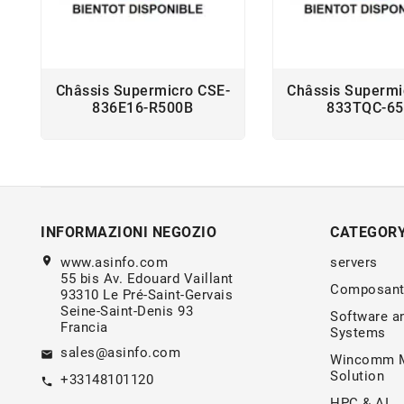
Châssis Supermicro CSE-
Châssis Supermi
836E16-R500B
833TQC-6
INFORMAZIONI NEGOZIO
CATEGOR
location_on
www.asinfo.com
servers
55 bis Av. Edouard Vaillant
Composant
93310 Le Pré-Saint-Gervais
Seine-Saint-Denis 93
Software a
Francia
Systems
sales@asinfo.com
email
Wincomm M
Solution
+33148101120
call
HPC & AI