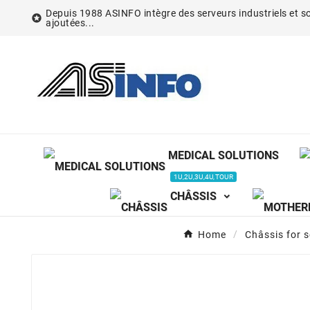
Depuis 1988 ASINFO intègre des serveurs industriels et so

ajoutées...
MEDICAL SOLUTIONS
1U,2U,3U,4U,TOUR
CHÂSSIS
Home
Châssis for 