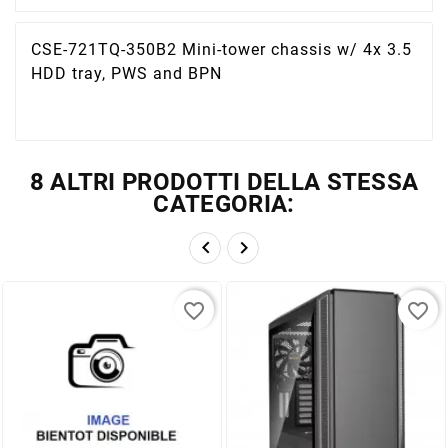
CSE-721TQ-350B2 Mini-tower chassis w/ 4x 3.5
HDD tray, PWS and BPN
8 ALTRI PRODOTTI DELLA STESSA
CATEGORIA:


favorite_border
favorite_border