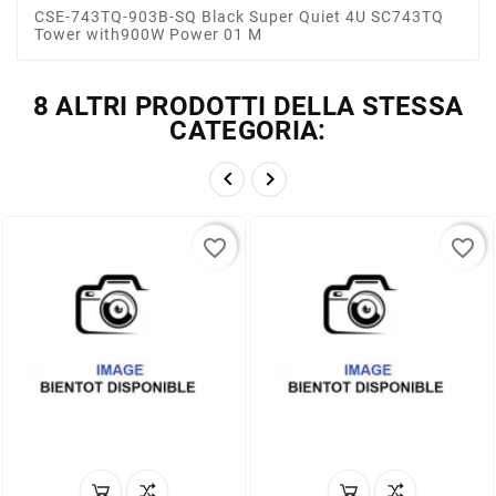
CSE-743TQ-903B-SQ Black Super Quiet 4U SC743TQ
Tower with900W Power 01 M
8 ALTRI PRODOTTI DELLA STESSA
CATEGORIA:


favorite_border
favorite_border