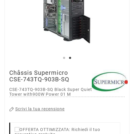
Châssis Supermicro
CSE-743TQ-903B-SQ
CSE-743TQ-903B-SQ Black Super Quiet 4U SC743TQ
Tower with900W Power 01 M
Scrivi la tua recensione