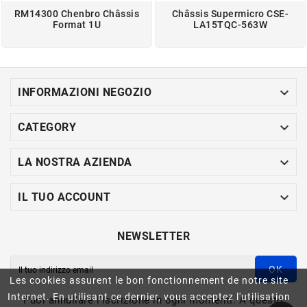
RM14300 Chenbro Châssis
Châssis Supermicro CSE-
Format 1U
LA15TQC-563W

INFORMAZIONI NEGOZIO

CATEGORY

LA NOSTRA AZIENDA

IL TUO ACCOUNT
NEWSLETTER
OK
Les cookies assurent le bon fonctionnement de notre site
Internet. En utilisant ce dernier, vous acceptez l'utilisation
Puoi annullare l'iscrizione in ogni momenti. A questo