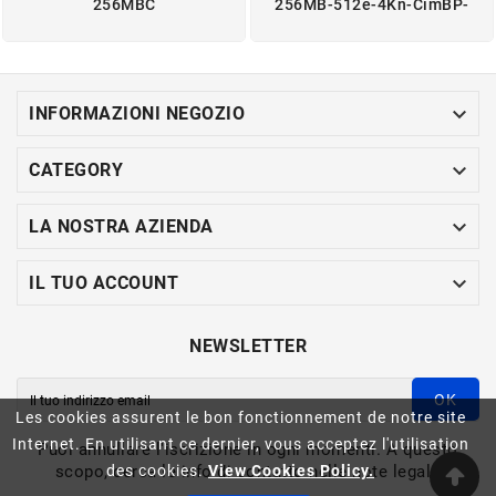
256MBC
256MB-512e-4Kn-CimBP-

INFORMAZIONI NEGOZIO

CATEGORY

LA NOSTRA AZIENDA

IL TUO ACCOUNT
NEWSLETTER
OK
Les cookies assurent le bon fonctionnement de notre site
Internet. En utilisant ce dernier, vous acceptez l'utilisation
Puoi annullare l'iscrizione in ogni momenti. A questo
scopo, cerca le info di contatto nelle note legali.
des cookies.
View Cookies Policy.