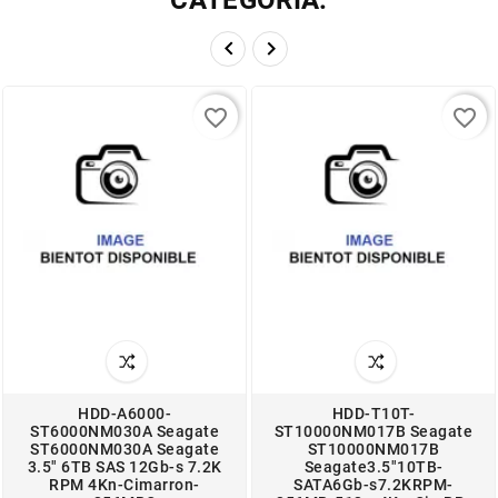


favorite_border
favorite_border
HDD-A6000-
HDD-T10T-
ST6000NM030A Seagate
ST10000NM017B Seagate
ST6000NM030A Seagate
ST10000NM017B
3.5" 6TB SAS 12Gb-s 7.2K
Seagate3.5"10TB-
RPM 4Kn-Cimarron-
SATA6Gb-s7.2KRPM-