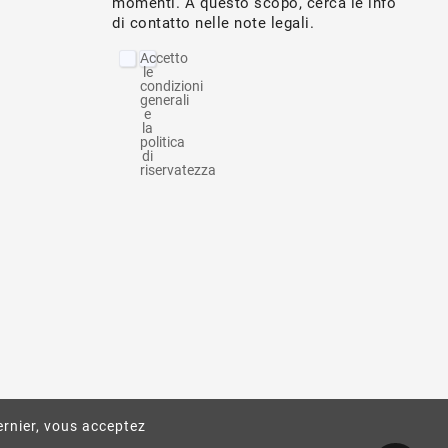
momenti. A questo scopo, cerca le info
di contatto nelle note legali.
Accetto
le
condizioni
generali
e
la
politica
di
riservatezza
ernier, vous acceptez