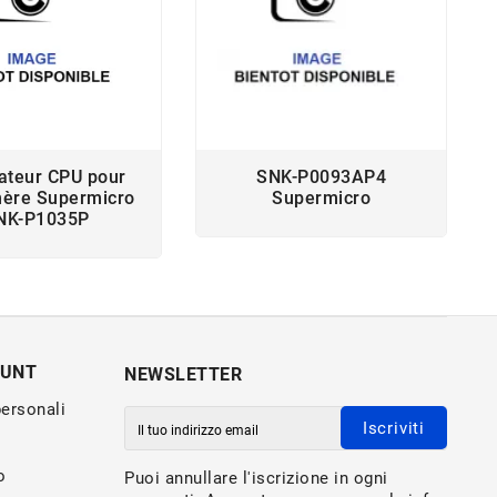
pateur CPU pour
SNK-P0093AP4
mère Supermicro
Supermicro
NK-P1035P
OUNT
NEWSLETTER
personali
Iscriviti
o
Puoi annullare l'iscrizione in ogni