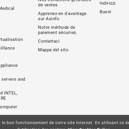
Indirizzi
de ventes
edical
Buoni
Apprenez-en d'avantage
sur Asinfo
Notre méthode de
paiement sécurisé,
rtualisation
Contattaci
illance
Mappa del sito
Appliance
 servers and
d INTEL,
ERE
Computer
 le bon fonctionnement de notre site Internet. En utilisant ce d