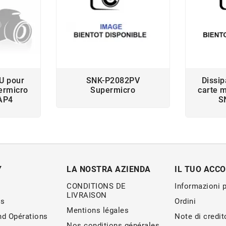
U pour
SNK-P2082PV
Dissi
ermicro
Supermicro
carte 
AP4
S
Y
LA NOSTRA AZIENDA
IL TUO ACC
CONDITIONS DE
Informazioni 
LIVRAISON
s
Ordini
Mentions légales
nd Opérations
Note di credit
Nos conditions générales