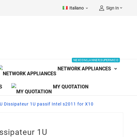
Italiano
Sign In


NEXCOM,LANNER,SUPERMICO
NETWORK APPLIANCES
S
MY QUOTATION
Dissipateur 1U passif Intel s2011 for X10
ssipateur 1U