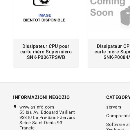
Dissipateur CPU pour
Dissipateur CP
carte mère Supermicro
carte mère Sup
SNK-P0067PSWB
SNK-P0084
INFORMAZIONI NEGOZIO
CATEGOR
location_on
www.asinfo.com
servers
55 bis Av. Edouard Vaillant
Composant
93310 Le Pré-Saint-Gervais
Seine-Saint-Denis 93
Software a
Francia
Systems