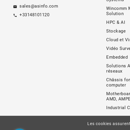
sales@asinfo.com
email
Wincomm M
Solution
+33148101120
call
HPC & AI
Stockage
Cloud et Vi
Vidéo Surve
Embedded
Solutions 
réseaux
Châssis for
computer
Motherboar
AMD, AMP
Industrial 
Les cookies assurent