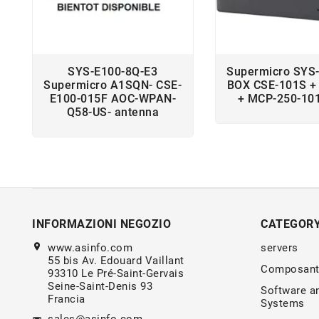
SYS-E100-8Q-E3
Supermicro SYS
Supermicro A1SQN- CSE-
BOX CSE-101S +
E100-015F AOC-WPAN-
+ MCP-250-10
Q58-US- antenna
INFORMAZIONI NEGOZIO
CATEGOR
location_on
www.asinfo.com
servers
55 bis Av. Edouard Vaillant
Composant
93310 Le Pré-Saint-Gervais
Seine-Saint-Denis 93
Software a
Francia
Systems