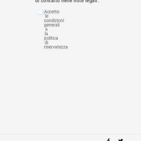
di contatto nelle note legali.
Accetto
le
condizioni
generali
e
la
politica
di
riservatezza