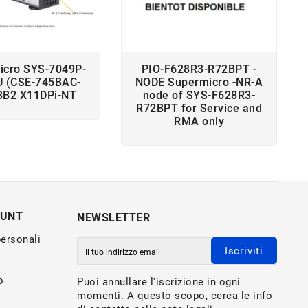
icro SYS-7049P-
PIO-F628R3-R72BPT -
U (CSE-745BAC-
NODE Supermicro -NR-A
8B2 X11DPi-NT
node of SYS-F628R3-
R72BPT for Service and
RMA only
OUNT
NEWSLETTER
personali
Iscriviti
o
Puoi annullare l'iscrizione in ogni
momenti. A questo scopo, cerca le info