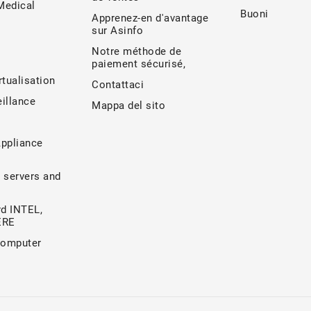
edical
Buoni
Apprenez-en d'avantage
sur Asinfo
Notre méthode de
paiement sécurisé,
rtualisation
Contattaci
illance
Mappa del sito
Appliance
 servers and
d INTEL,
ERE
Computer