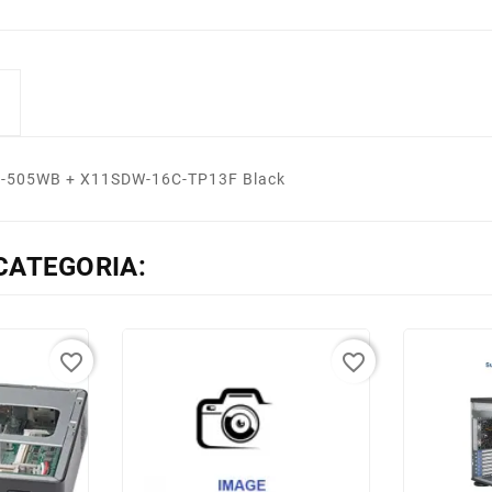
-505WB + X11SDW-16C-TP13F Black
CATEGORIA:
favorite_border
favorite_border