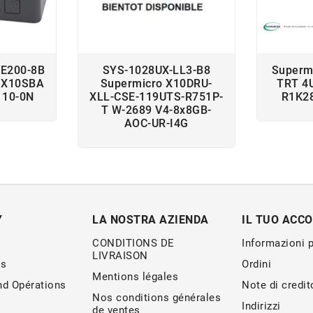
-E200-8B
SYS-1028UX-LL3-B8
Superm
 X10SBA
Supermicro X10DRU-
TRT 4
110-0N
XLL-CSE-119UTS-R751P-
R1K2
T W-2689 V4-8x8GB-
AOC-UR-I4G
Y
LA NOSTRA AZIENDA
IL TUO ACC
CONDITIONS DE
Informazioni 
LIVRAISON
s
Ordini
Mentions légales
nd Opérations
Note di credit
Nos conditions générales
Indirizzi
de ventes