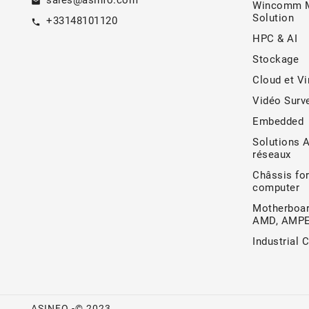
sales@asinfo.com
email
Wincomm M
Solution
+33148101120
call
HPC & AI
Stockage
Cloud et Vi
Vidéo Surve
Embedded
Solutions 
réseaux
Châssis for
computer
Motherboar
AMD, AMP
Industrial 
ASINFO -© 2023