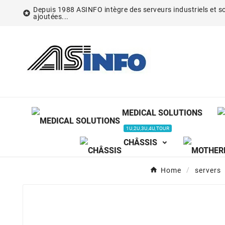
Depuis 1988 ASINFO intègre des serveurs industriels et so

ajoutées...
MEDICAL SOLUTIONS
1U,2U,3U,4U,TOUR
CHÂSSIS
Home
servers