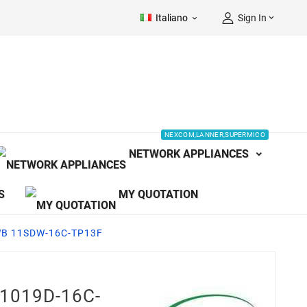
Italiano
Sign In


NEXCOM,LANNER,SUPERMICO
NETWORK APPLIANCES
S
MY QUOTATION
WB 11SDW-16C-TP13F
-1019D-16C-