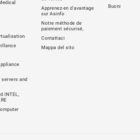
edical
Buoni
Apprenez-en d'avantage
sur Asinfo
Notre méthode de
paiement sécurisé,
rtualisation
Contattaci
illance
Mappa del sito
Appliance
 servers and
d INTEL,
ERE
Computer