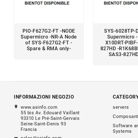
PIO-F627G2-FT -NODE
SYS-6028TP-
Supermicro -NR-A Node
Supermicro 
of SYS-F627G2-FT -
X10DRT-PIBF-
Spare & RMA only-
827HD -R1K68B
SAS3-827H
INFORMAZIONI NEGOZIO
CATEGOR
location_on
www.asinfo.com
servers
55 bis Av. Edouard Vaillant
Composant
93310 Le Pré-Saint-Gervais
Seine-Saint-Denis 93
Software a
Francia
Systems