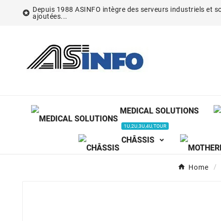
Depuis 1988 ASINFO intègre des serveurs industriels et so

ajoutées...
MEDICAL SOLUTIONS
1U,2U,3U,4U,TOUR
CHÂSSIS
Home