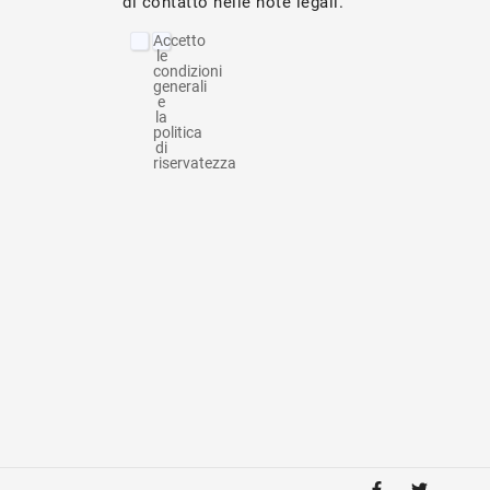
di contatto nelle note legali.
Accetto
le
condizioni
generali
e
la
politica
di
riservatezza