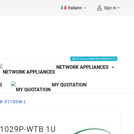
Italiano
Sign In


NEXCOM,LANNER,SUPERMICO
NETWORK APPLIANCES
S
MY QUOTATION
WB X11DDW-L
-1029P-WTB 1U