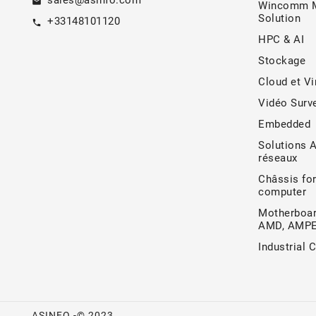
sales@asinfo.com
email
Wincomm M
Solution
+33148101120
call
HPC & AI
Stockage
Cloud et Vi
Vidéo Surve
Embedded
Solutions 
réseaux
Châssis for
computer
Motherboar
AMD, AMP
Industrial 
ASINFO -© 2023