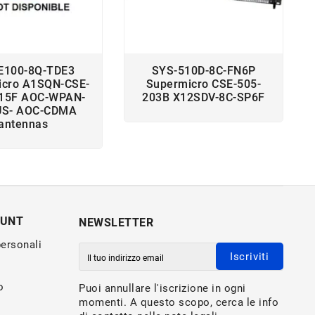
E100-8Q-TDE3
SYS-510D-8C-FN6P
icro A1SQN-CSE-
Supermicro CSE-505-
015F AOC-WPAN-
203B X12SDV-8C-SP6F
US- AOC-CDMA
antennas
OUNT
NEWSLETTER
personali
Iscriviti
o
Puoi annullare l'iscrizione in ogni
momenti. A questo scopo, cerca le info