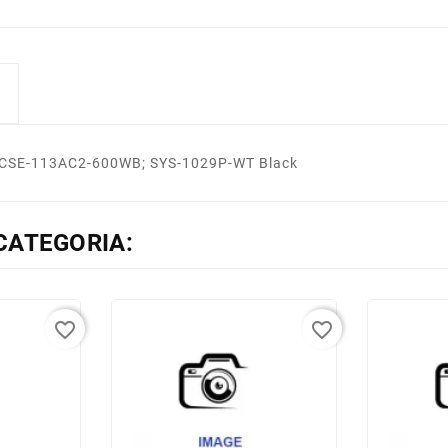
 CSE-113AC2-600WB; SYS-1029P-WT Black
CATEGORIA:
favorite_border
favorite_border