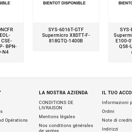
DNCFR
SYS-6016T-GTF
SYS-
-EOL-
Supermicro X8DTT-F-
Superm
 CSE-
818GTQ-1400B
E100-
P- BPN-
Q58-
D-N4
Y
LA NOSTRA AZIENDA
IL TUO ACC
CONDITIONS DE
Informazioni 
LIVRAISON
s
Ordini
Mentions légales
nd Opérations
Note di credit
Nos conditions générales
Indirizzi
de ventes