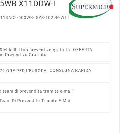
05WB X11DDW-L
-113AC2-600WB- SYS-1029P-WT Black
OFFERTA
uo Preventivo Gratuito
CONSEGNA RAPIDA:
 Team Di Prevendita Tramite E-Mail