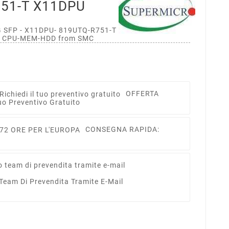
751-T X11DPU
0G SFP - X11DPU- 819UTQ-R751-T Complete system
ith CPU-MEM-HDD from SMC
OFFERTA
uo Preventivo Gratuito
CONSEGNA RAPIDA:
 Team Di Prevendita Tramite E-Mail