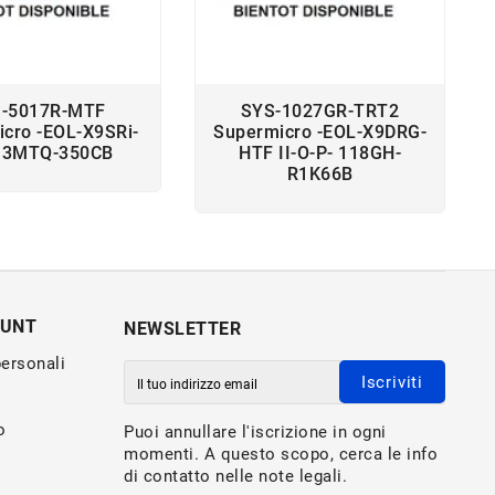
-5017R-MTF
SYS-1027GR-TRT2
cro -EOL-X9SRi-
Supermicro -EOL-X9DRG-
813MTQ-350CB
HTF II-O-P- 118GH-
R1K66B
OUNT
NEWSLETTER
personali
Iscriviti
o
Puoi annullare l'iscrizione in ogni
momenti. A questo scopo, cerca le info
di contatto nelle note legali.