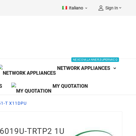
Italiano
Sign In


NEXCOM,LANNER,SUPERMICO
NETWORK APPLIANCES
S
MY QUOTATION
51-T X11DPU
-6019U-TRTP2 1U