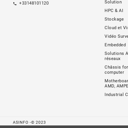
Solution
+33148101120
call
HPC & AI
Stockage
Cloud et Vi
Vidéo Surve
Embedded
Solutions 
réseaux
Châssis for
computer
Motherboar
AMD, AMP
Industrial 
ASINFO -© 2023