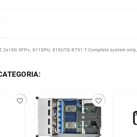
bE 2x10G SFP+, X11DPU, 819UTQ-R751-T Complete system only
CATEGORIA:
favorite_border
favorite_border