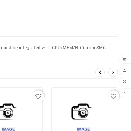
, must be integrated with CPU/MEM/HDD from SMC






favorite_border
favorite_border