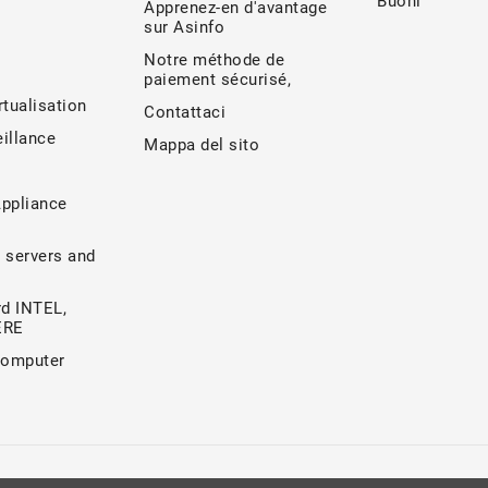
Buoni
Apprenez-en d'avantage
sur Asinfo
Notre méthode de
paiement sécurisé,
rtualisation
Contattaci
illance
Mappa del sito
Appliance
 servers and
d INTEL,
ERE
Computer