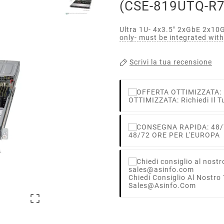
(CSE-819UTQ-R
Ultra 1U- 4x3.5" 2xGbE 2x1
only- must be integrated w
Scrivi la tua recensione
OTTIMIZZATA: Richiedi Il T
48/72 ORE PER L'EUROPA
Chiedi Consiglio Al Nostro
Sales@asinfo.com
