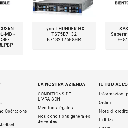
1CR36N
Tyan THUNDER HX
SYS
OL-MB -
TS75B7132
Supermi
 CSE-
B7132T75E8HR
F- 
8LPBP
Y
LA NOSTRA AZIENDA
IL TUO ACC
CONDITIONS DE
Informazioni 
LIVRAISON
s
Ordini
Mentions légales
nd Opérations
Note di credit
Nos conditions générales
Indirizzi
de ventes
edical