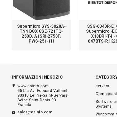
Supermicro SYS-5028A-
SSG-6048R-E
TN4 BOX CSE-721TQ-
Supermicro -E
250B, A1SRi-2758F,
X10DRI-T4 -
PWS-251-1H
847BTS-R1K2
INFORMAZIONI NEGOZIO
CATEGOR
location_on
www.asinfo.com
servers
55 bis Av. Edouard Vaillant
Composant
93310 Le Pré-Saint-Gervais
Seine-Saint-Denis 93
Software a
Francia
Systems
sales@asinfo.com
email
Wincomm M