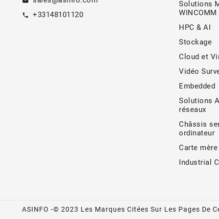
sales@asinfo.com
email
Solutions 
WINCOMM
+33148101120
call
HPC & AI
Stockage
Cloud et Vi
Vidéo Surve
Embedded
Solutions 
réseaux
Châssis ser
ordinateur
Carte mère
Industrial 
ASINFO -© 2023 Les Marques Citées Sur Les Pages De Ce