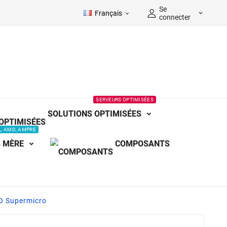
Se
Français


connecter
SERVEURS OPTIMISÉES
SOLUTIONS OPTIMISÉES
L, AMD, AMPRE
 MÈRE
COMPOSANTS
 Supermicro