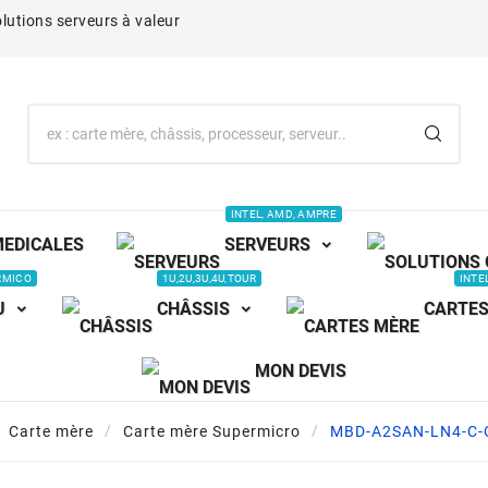
lutions serveurs à valeur
INTEL, AMD, AMPRE
MEDICALES
SERVEURS
RMICO
1U,2U,3U,4U,TOUR
INTE
U
CHÂSSIS
CARTES
MON DEVIS
Carte mère
Carte mère Supermicro
MBD-A2SAN-LN4-C-O