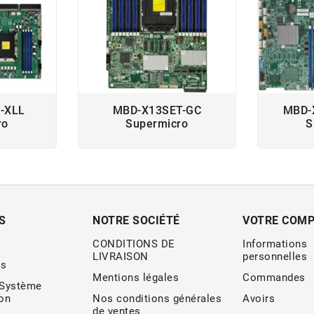
-XLL
MBD-X13SET-GC
MBD-
ro
Supermicro
S
S
NOTRE SOCIÉTÉ
VOTRE COM
CONDITIONS DE
Informations
LIVRAISON
personnelles
s
Mentions légales
Commandes
 Système
ion
Nos conditions générales
Avoirs
de ventes