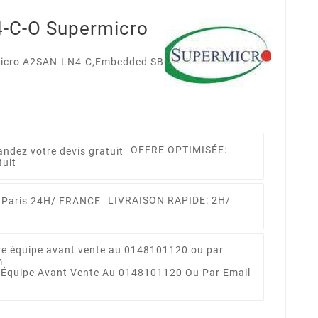
C-O Supermicro
cro A2SAN-LN4-C,Embedded SBC,Apollo Lake
OFFRE OPTIMISÉE:
tuit
LIVRAISON RAPIDE: 2H/
 Équipe Avant Vente Au 0148101120 Ou Par Email