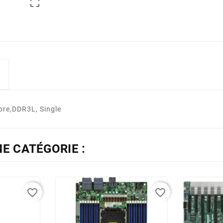

re,DDR3L, Single
E CATÉGORIE :
favorite_border
favorite_border