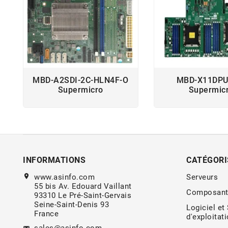
MBD-A2SDI-2C-HLN4F-O
MBD-X11DPU
Supermicro
Supermic
INFORMATIONS
CATÉGORI
location_on
www.asinfo.com
Serveurs
55 bis Av. Edouard Vaillant
Composant
93310 Le Pré-Saint-Gervais
Seine-Saint-Denis 93
Logiciel et
France
d'exploitat