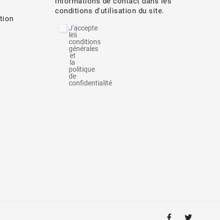
informations de contact dans les
conditions d'utilisation du site.
tion
J'accepte
les
conditions
générales
et
la
politique
de
confidentialité